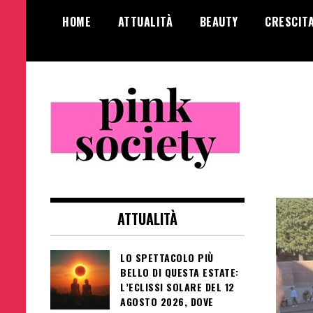
Salta
HOME
ATTUALITÀ
BEAUTY
CRESCIT
al
contenuto
Pink Society
Magazine per la crescita personale
femminile
ATTUALITÀ
LO SPETTACOLO PIÙ
BELLO DI QUESTA ESTATE:
L’ECLISSI SOLARE DEL 12
AGOSTO 2026, DOVE