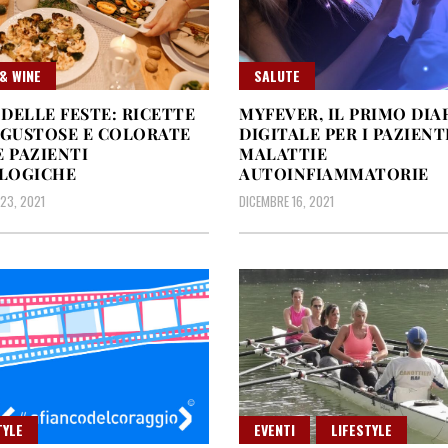
& WINE
SALUTE
DELLE FESTE: RICETTE
MYFEVER, IL PRIMO DIA
 GUSTOSE E COLORATE
DIGITALE PER I PAZIENT
E PAZIENTI
MALATTIE
LOGICHE
AUTOINFIAMMATORIE
23, 2021
DICEMBRE 16, 2021
TYLE
EVENTI
LIFESTYLE