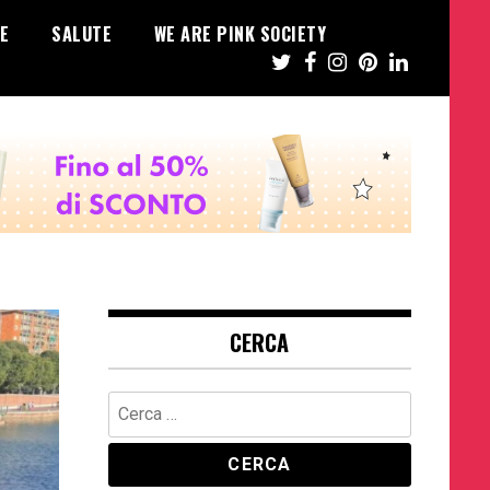
E
SALUTE
WE ARE PINK SOCIETY
CERCA
Ricerca
per: