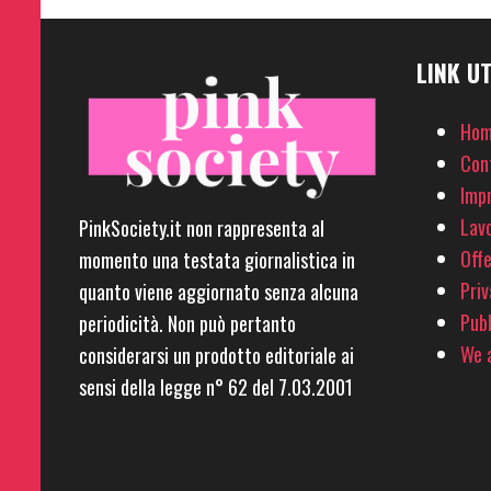
LINK UT
Hom
Con
Imp
Lavo
PinkSociety.it non rappresenta al
Offe
momento una testata giornalistica in
Priv
quanto viene aggiornato senza alcuna
Pubb
periodicità. Non può pertanto
We a
considerarsi un prodotto editoriale ai
sensi della legge n° 62 del 7.03.2001