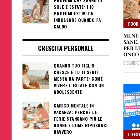
PROFUMI CHE SANNO DI
SOLE E ESTATE: I 10
PROFUMI ESTIVI DA
INDOSSARE QUANDO FA
FOOD 
CALDO
MENÙ 
SANE,
CRESCITA PERSONALE
PER L
ONCO
DICEMBRE 
QUANDO TUO FIGLIO
CRESCE E TU TI SENTI
MESSA DA PARTE: COME
VIVERE L’ESTATE CON UN
ADOLESCENTE
CARICO MENTALE IN
VACANZA: PERCHÉ LE
FERIE STANCANO PIÙ LE
DONNE E COME RIPOSARSI
DAVVERO
LIFES