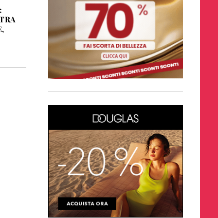
:
 TRA
,