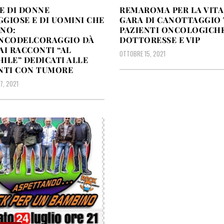
E DI DONNE
REMAROMA PER LA VITA
GIOSE E DI UOMINI CHE
GARA DI CANOTTAGGIO
NO:
PAZIENTI ONCOLOGICHE
ANCODELCORAGGIO DÀ
DOTTORESSE E VIP
AI RACCONTI “AL
OTTOBRE 15, 2021
ILE” DEDICATI ALLE
NTI CON TUMORE
7, 2021