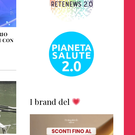
RIO
I CON
I brand del