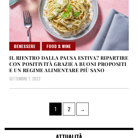
BENESSERE
FOOD & WINE
IL RIENTRO DALLA PAUSA ESTIVA? RIPARTIRE
CON POSITIVITÀ GRAZIE A BUONI PROPOSITI
E UN REGIME ALIMENTARE PIÙ SANO
SETTEMBRE 7, 2022
Paginazione
Pagina
Pagina
1
2
→
degli
articoli
ATTUALITÀ