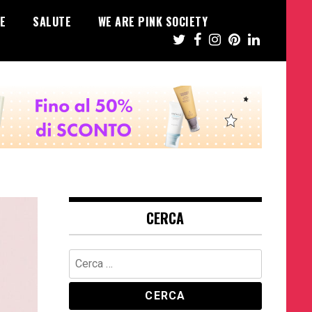
E
SALUTE
WE ARE PINK SOCIETY
CERCA
Ricerca
per: