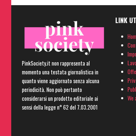
LINK UT
Hom
Con
Imp
Lavo
PinkSociety.it non rappresenta al
Offe
momento una testata giornalistica in
Priv
quanto viene aggiornato senza alcuna
Pubb
periodicità. Non può pertanto
We a
considerarsi un prodotto editoriale ai
sensi della legge n° 62 del 7.03.2001