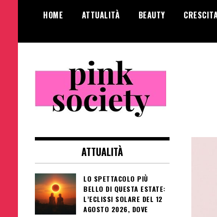
Salta
HOME
ATTUALITÀ
BEAUTY
CRESCIT
al
contenuto
Pink Society
Magazine per la crescita personale
femminile
ATTUALITÀ
LO SPETTACOLO PIÙ
BELLO DI QUESTA ESTATE:
L’ECLISSI SOLARE DEL 12
AGOSTO 2026, DOVE