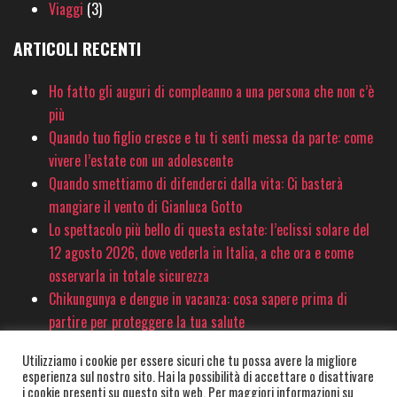
Viaggi
(3)
ARTICOLI RECENTI
Ho fatto gli auguri di compleanno a una persona che non c’è
più
Quando tuo figlio cresce e tu ti senti messa da parte: come
vivere l’estate con un adolescente
Quando smettiamo di difenderci dalla vita: Ci basterà
mangiare il vento di Gianluca Gotto
Lo spettacolo più bello di questa estate: l’eclissi solare del
12 agosto 2026, dove vederla in Italia, a che ora e come
osservarla in totale sicurezza
Chikungunya e dengue in vacanza: cosa sapere prima di
partire per proteggere la tua salute
Utilizziamo i cookie per essere sicuri che tu possa avere la migliore
esperienza sul nostro sito. Hai la possibilità di accettare o disattivare
© PinkSociety.it 2020-2026 - È vietata la copia e la riproduzione dei contenuti
i cookie presenti su questo sito web. Per maggiori informazioni su