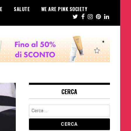
E
SALUTE
WE ARE PINK SOCIETY
CERCA
Ricerca
per: