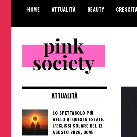
Salta
HOME
ATTUALITÀ
BEAUTY
CRESCIT
al
contenuto
Pink Society
Magazine per la crescita personale
femminile
ATTUALITÀ
LO SPETTACOLO PIÙ
BELLO DI QUESTA ESTATE:
L’ECLISSI SOLARE DEL 12
AGOSTO 2026, DOVE