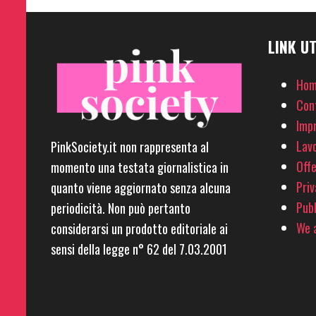
LINK UT
Hom
Con
Imp
Lavo
PinkSociety.it non rappresenta al
Offe
momento una testata giornalistica in
Priv
quanto viene aggiornato senza alcuna
Pubb
periodicità. Non può pertanto
We a
considerarsi un prodotto editoriale ai
sensi della legge n° 62 del 7.03.2001