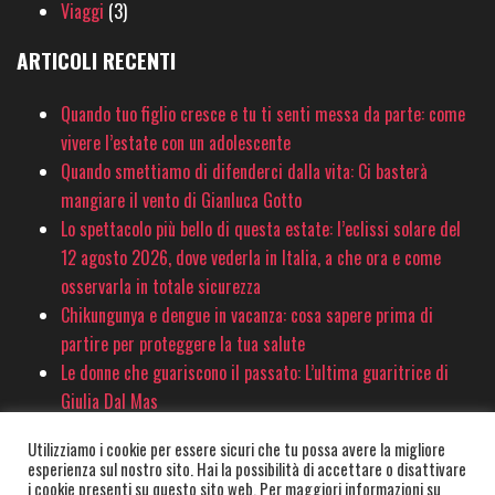
Viaggi
(3)
ARTICOLI RECENTI
Quando tuo figlio cresce e tu ti senti messa da parte: come
vivere l’estate con un adolescente
Quando smettiamo di difenderci dalla vita: Ci basterà
mangiare il vento di Gianluca Gotto
Lo spettacolo più bello di questa estate: l’eclissi solare del
12 agosto 2026, dove vederla in Italia, a che ora e come
osservarla in totale sicurezza
Chikungunya e dengue in vacanza: cosa sapere prima di
partire per proteggere la tua salute
Le donne che guariscono il passato: L’ultima guaritrice di
Giulia Dal Mas
Utilizziamo i cookie per essere sicuri che tu possa avere la migliore
esperienza sul nostro sito. Hai la possibilità di accettare o disattivare
© PinkSociety.it 2020-2026 - È vietata la copia e la riproduzione dei contenuti
i cookie presenti su questo sito web. Per maggiori informazioni su