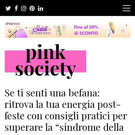
Salta
al
contenuto
Pink Society
Magazine per la crescita personale femminile
Se ti senti una befana:
ritrova la tua energia post-
feste con consigli pratici per
superare la “sindrome della