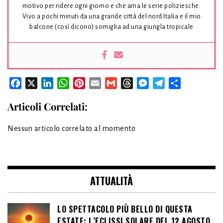
motivo per ridere ogni giorno e che ama le serie poliziesche.
Vivo a pochi minuti da una grande città del nord Italia e il mio
balcone (così dicono) somiglia ad una giungla tropicale
Facebook
X
LinkedIn
WhatsApp
Pinterest
Email
Gmail
Threads
Messenger
Telegram
Condividi
Articoli Correlati:
Nessun articolo correlato al momento
ATTUALITÀ
LO SPETTACOLO PIÙ BELLO DI QUESTA
ESTATE: L’ECLISSI SOLARE DEL 12 AGOSTO