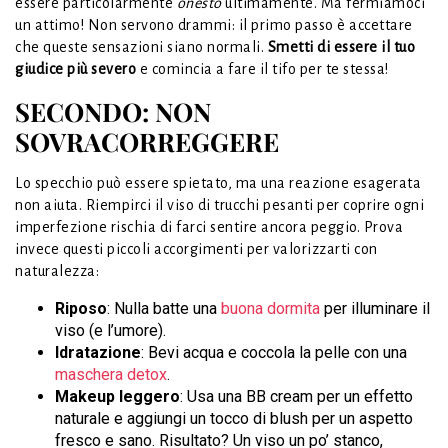
essere particolarmente
onesto
ultimamente. Ma fermiamoci
un attimo! Non servono drammi: il primo passo è accettare
che queste sensazioni siano normali.
Smetti di essere il tuo
giudice più severo
e comincia a fare il tifo per te stessa!
SECONDO: NON
SOVRACORREGGERE
Lo specchio può essere spietato, ma una reazione esagerata
non aiuta. Riempirci il viso di trucchi pesanti per coprire ogni
imperfezione rischia di farci sentire ancora peggio. Prova
invece questi piccoli accorgimenti per valorizzarti con
naturalezza:
Riposo
: Nulla batte una
buona dormita
per illuminare il
viso (e l’umore).
Idratazione
: Bevi acqua e coccola la pelle con una
maschera detox
.
Makeup leggero
: Usa una BB cream per un effetto
naturale e aggiungi un tocco di blush per un aspetto
fresco e sano. Risultato? Un viso un po’ stanco,