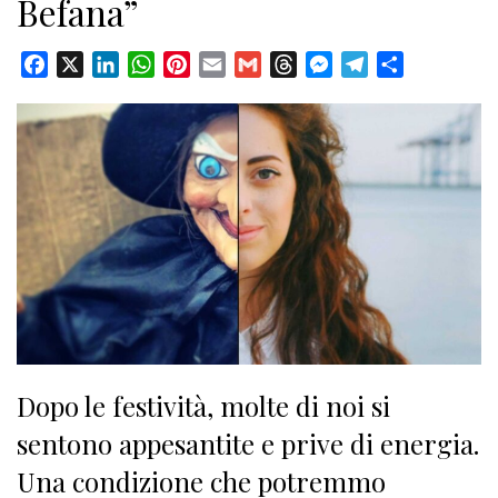
Befana”
Facebook
X
LinkedIn
WhatsApp
Pinterest
Email
Gmail
Threads
Messenger
Telegram
Condividi
Dopo le festività, molte di noi si
sentono appesantite e prive di energia.
Una condizione che potremmo