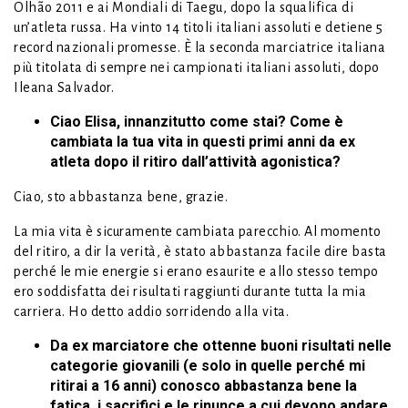
Olhão 2011 e ai Mondiali di Taegu, dopo la squalifica di
un’atleta russa. Ha vinto 14 titoli italiani assoluti e detiene 5
record nazionali promesse. È la seconda marciatrice italiana
più titolata di sempre nei campionati italiani assoluti, dopo
Ileana Salvador.
Ciao Elisa, innanzitutto come stai? Come è
cambiata la tua vita in questi primi anni da ex
atleta dopo il ritiro dall’attività agonistica?
Ciao, sto abbastanza bene, grazie.
La mia vita è sicuramente cambiata parecchio. Al momento
del ritiro, a dir la verità, è stato abbastanza facile dire basta
perché le mie energie si erano esaurite e allo stesso tempo
ero soddisfatta dei risultati raggiunti durante tutta la mia
carriera. Ho detto addio sorridendo alla vita.
Da ex marciatore che ottenne buoni risultati nelle
categorie giovanili (e solo in quelle perché mi
ritirai a 16 anni) conosco abbastanza bene la
fatica, i sacrifici e le rinunce a cui devono andare