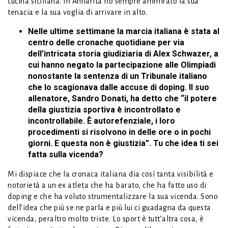
cucina siciliana. In Annarita ho sempre ammirato la sua
tenacia e la sua voglia di arrivare in alto.
Nelle ultime settimane la marcia italiana è stata al
centro delle cronache quotidiane per via
dell’intricata storia giudiziaria di Alex Schwazer, a
cui hanno negato la partecipazione alle Olimpiadi
nonostante la sentenza di un Tribunale italiano
che lo scagionava dalle accuse di doping. Il suo
allenatore, Sandro Donati, ha detto che “il potere
della giustizia sportiva è incontrollato e
incontrollabile. È autorefenziale, i loro
procedimenti si risolvono in delle ore o in pochi
giorni. E questa non è giustizia”. Tu che idea ti sei
fatta sulla vicenda?
Mi dispiace che la cronaca italiana dia così tanta visibilità e
notorietà a un ex atleta che ha barato, che ha fatto uso di
doping e che ha voluto strumentalizzare la sua vicenda. Sono
dell’idea che più se ne parla e più lui ci guadagna da questa
vicenda, peraltro molto triste. Lo sport è tutt’altra cosa, è