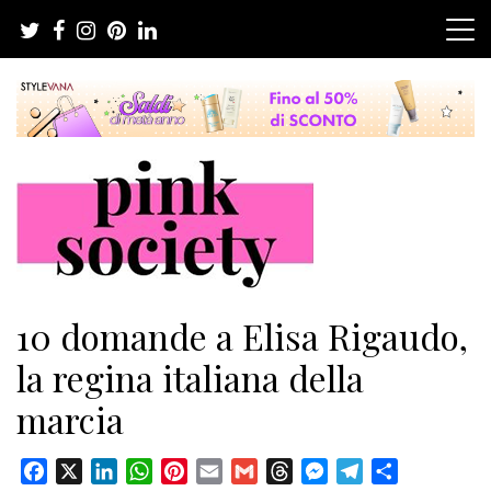
Salta
al
contenuto
Pink Society
Magazine per la crescita personale femminile
10 domande a Elisa Rigaudo,
la regina italiana della
marcia
Facebook
X
LinkedIn
WhatsApp
Pinterest
Email
Gmail
Threads
Messenger
Telegram
Condividi