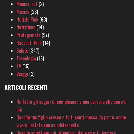
Monica, out
(2)
Musica
(28)
Notizie Pink
(63)
Nutrizione
(14)
Protagoniste
(97)
Racconti Pink
(14)
Salute
(347)
Tecnologia
(16)
TV
(16)
Viaggi
(3)
ARTICOLI RECENTI
Ho fatto gli auguri di compleanno a una persona che non c’è
più
Quando tuo figlio cresce e tu ti senti messa da parte: come
vivere l’estate con un adolescente
Quando smettiamo di difenderci dalla vita: Ci basterà