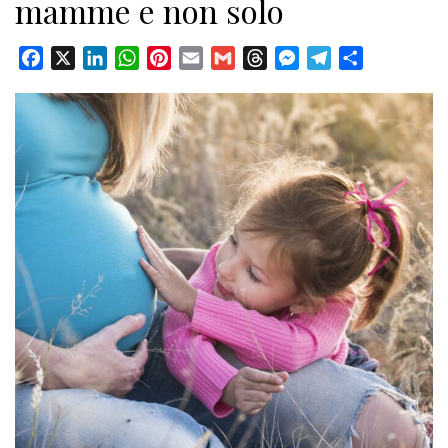
mamme e non solo
Facebook
X
LinkedIn
WhatsApp
Pinterest
Email
Gmail
Threads
Messenger
Telegram
Condividi