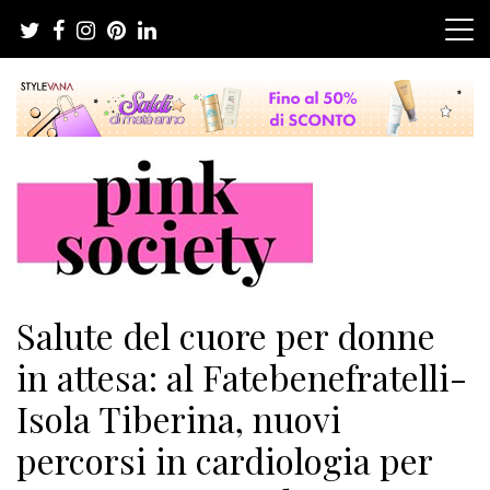
Salta
al
contenuto
Pink Society
Magazine per la crescita personale femminile
Salute del cuore per donne
in attesa: al Fatebenefratelli-
Isola Tiberina, nuovi
percorsi in cardiologia per