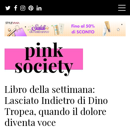
Salta
al
contenuto
Pink Society
Magazine per la crescita personale femminile
Libro della settimana:
Lasciato Indietro di Dino
Tropea, quando il dolore
diventa voce