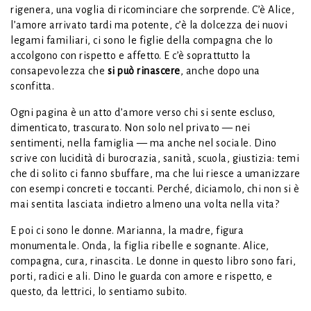
rigenera, una voglia di ricominciare che sorprende. C’è Alice,
l’amore arrivato tardi ma potente, c’è la dolcezza dei nuovi
legami familiari, ci sono le figlie della compagna che lo
accolgono con rispetto e affetto. E c’è soprattutto la
consapevolezza che
si può rinascere
, anche dopo una
sconfitta.
Ogni pagina è un atto d’amore verso chi si sente escluso,
dimenticato, trascurato. Non solo nel privato — nei
sentimenti, nella famiglia — ma anche nel sociale. Dino
scrive con lucidità di burocrazia, sanità, scuola, giustizia: temi
che di solito ci fanno sbuffare, ma che lui riesce a umanizzare
con esempi concreti e toccanti. Perché, diciamolo, chi non si è
mai sentita lasciata indietro almeno una volta nella vita?
E poi ci sono le donne. Marianna, la madre, figura
monumentale. Onda, la figlia ribelle e sognante. Alice,
compagna, cura, rinascita. Le donne in questo libro sono fari,
porti, radici e ali. Dino le guarda con amore e rispetto, e
questo, da lettrici, lo sentiamo subito.