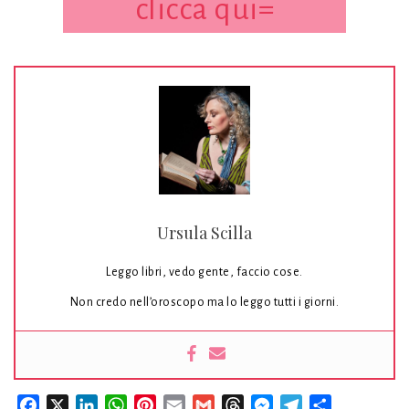
clicca qui=
Ursula Scilla
Leggo libri, vedo gente, faccio cose.
Non credo nell’oroscopo ma lo leggo tutti i giorni.
Facebook
X
LinkedIn
WhatsApp
Pinterest
Email
Gmail
Threads
Messenger
Telegram
Condividi