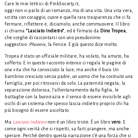
Care le mie lettrici di PinkSociety.it,
oggi non vi parlo di un romanzo, ma di una vita. Una vita vera,
scritta con coraggio, cuore e quella rara trasparenza che ci fa
fermare, riflettere e, diciamolo, anche commuovere. Il libro
si chiama
“Lasciato Indietro”
, ed è firmato da
Dino Tropea
,
che sceglie di raccontarsi con uno pseudonimo
suggestivo:
Phoenix
, la Fenice. E già questo dice molto.
Tropea è stato un ufficiale militare, ha volato, ha amato, ha
sofferto. E in questo racconto intenso ci regala le pagine di
una vita che ha conosciuto la luce, ma anche il buio. Un
bambino cresciuto senza padre, un uomo che ha costruito una
famiglia, per poi ritrovarsi da solo. La paternità negata, la
separazione dolorosa, l’allontanamento dalla figlia, le
battaglie con la burocrazia e il senso di essere invisibile agli
occhi di un sistema che spesso lascia indietro proprio chi ha
più bisogno di essere ascoltato.
Ma
Lasciato Indietro
non è un libro triste. È un libro
vero
. E
come ogni verità che si rispetti, sa farti piangere, ma anche
sperare. Perché dentro questa narrazione c’è una forza che si