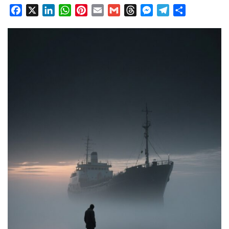
Facebook
X
LinkedIn
WhatsApp
Pinterest
Email
Gmail
Threads
Messenger
Telegram
Condividi