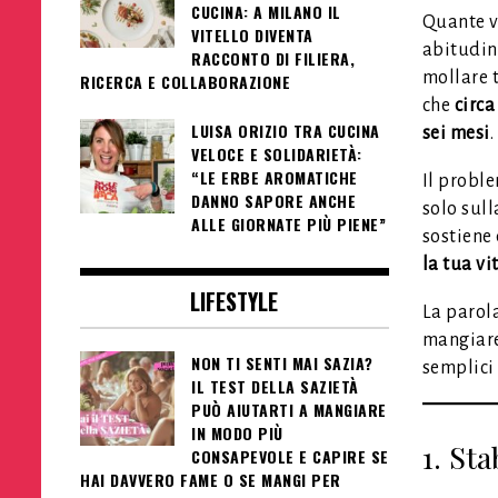
CUCINA: A MILANO IL
Quante v
VITELLO DIVENTA
abitudin
RACCONTO DI FILIERA,
mollare t
RICERCA E COLLABORAZIONE
che
circa
LUISA ORIZIO TRA CUCINA
sei mesi
.
VELOCE E SOLIDARIETÀ:
“LE ERBE AROMATICHE
Il proble
DANNO SAPORE ANCHE
solo sull
ALLE GIORNATE PIÙ PIENE”
sostiene
la tua vi
LIFESTYLE
La parol
mangiare
NON TI SENTI MAI SAZIA?
semplici
IL TEST DELLA SAZIETÀ
PUÒ AIUTARTI A MANGIARE
IN MODO PIÙ
1. Sta
CONSAPEVOLE E CAPIRE SE
HAI DAVVERO FAME O SE MANGI PER