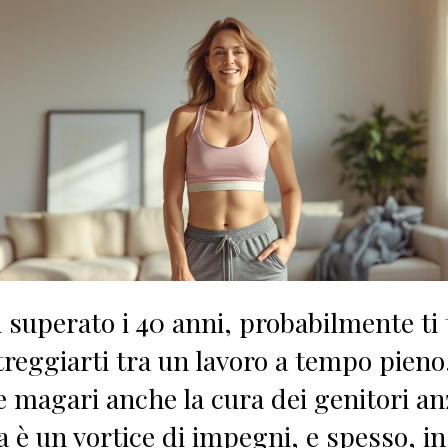
i superato i 40 anni, probabilmente ti 
treggiarti tra un lavoro a tempo pieno,
 e magari anche la cura dei genitori an
ta è un vortice di impegni, e spesso, in