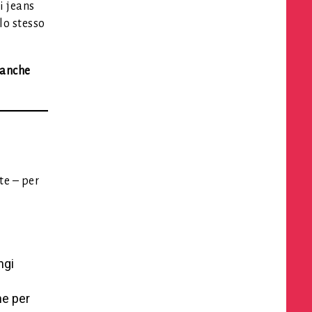
i jeans
lo stesso
 anche
te – per
ngi
he per