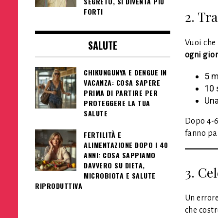
SEGRETO, SI DIVENTA PIÙ
FORTI
2. Tra
SALUTE
Vuoi che
ogni gior
CHIKUNGUNYA E DENGUE IN
5 m
VACANZA: COSA SAPERE
10 
PRIMA DI PARTIRE PER
Una
PROTEGGERE LA TUA
SALUTE
Dopo 4-6
fanno par
FERTILITÀ E
ALIMENTAZIONE DOPO I 40
ANNI: COSA SAPPIAMO
DAVVERO SU DIETA,
3. Cel
MICROBIOTA E SALUTE
RIPRODUTTIVA
Un errore
che costr