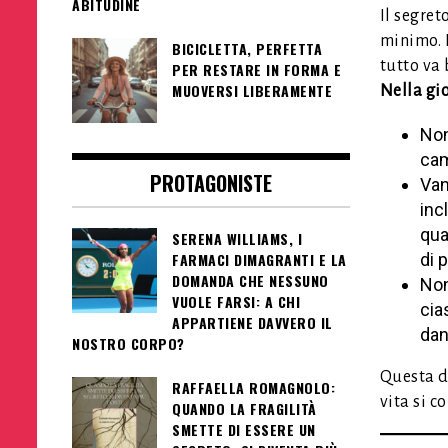
ABITUDINE
Il segret
minimo. 
BICICLETTA, PERFETTA
tutto va
PER RESTARE IN FORMA E
MUOVERSI LIBERAMENTE
Nella gi
Non
cam
PROTAGONISTE
Van
inc
qua
SERENA WILLIAMS, I
FARMACI DIMAGRANTI E LA
di p
DOMANDA CHE NESSUNO
Non
VUOLE FARSI: A CHI
cia
APPARTIENE DAVVERO IL
dan
NOSTRO CORPO?
Questa d
RAFFAELLA ROMAGNOLO:
vita si c
QUANDO LA FRAGILITÀ
SMETTE DI ESSERE UN