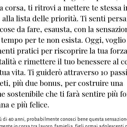
 corsa, ti ritrovi a mettere te stessa i
alla lista delle priorità. Ti senti persa
 cose da fare, esausta, con la sensazio
l tempo per te non esista. Oggi, voglio
nti pratici per riscoprire la tua forza
talità e rimettere il tuo benessere al c
tua vita. Ti guiderò attraverso 10 pass
eti, più due bonus, per costruire una
e sostenibile che ti farà sentire più fo
na e più felice.
iù di 40 anni, probabilmente conosci bene questa sensazione
ente in corsa tra lavoro, famiglia, figli ormai adolescenti 