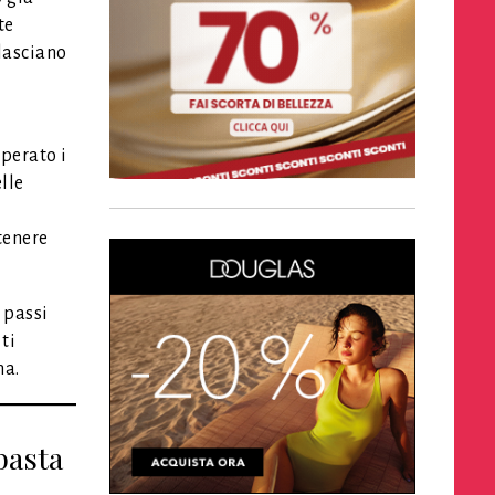
te
lasciano
perato i
lle
tenere
 passi
ti
na.
basta