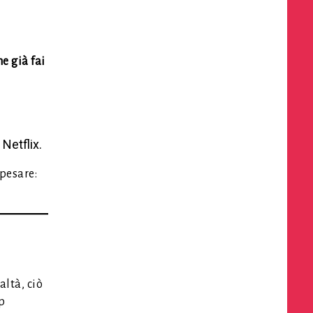
e già fai
Netflix.
pesare:
altà, ciò
p