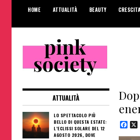
Salta
HOME
ATTUALITÀ
BEAUTY
CRESCIT
al
contenuto
Pink Society
Magazine per la crescita personale
femminile
Dopo
ATTUALITÀ
ener
LO SPETTACOLO PIÙ
BELLO DI QUESTA ESTATE:
Face
L’ECLISSI SOLARE DEL 12
AGOSTO 2026, DOVE