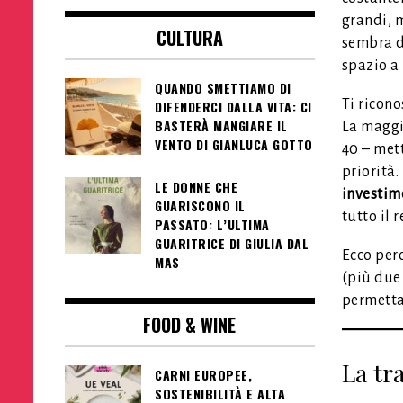
grandi, m
CULTURA
sembra di
spazio a 
QUANDO SMETTIAMO DI
Ti ricono
DIFENDERCI DALLA VITA: CI
BASTERÀ MANGIARE IL
La maggi
VENTO DI GIANLUCA GOTTO
40 – mett
priorità.
LE DONNE CHE
investim
GUARISCONO IL
tutto il r
PASSATO: L’ULTIMA
GUARITRICE DI GIULIA DAL
Ecco perc
MAS
(più due 
permettan
FOOD & WINE
La tr
CARNI EUROPEE,
SOSTENIBILITÀ E ALTA