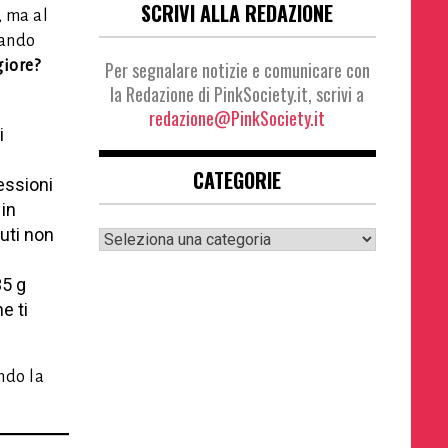
SCRIVI ALLA REDAZIONE
, ma al
uando
Per segnalare notizie e comunicare con
giore?
la Redazione di PinkSociety.it, scrivi a
redazione@PinkSociety.it
i
CATEGORIE
essioni
 in
Categorie
uti non
5 g
e ti
ndo la