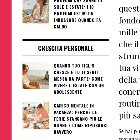
PROFUMI CHE SANNO DI
questa
SOLE E ESTATE: I 10
PROFUMI ESTIVI DA
fondo 
INDOSSARE QUANDO FA
CALDO
mille
che i
CRESCITA PERSONALE
strume
tua vi
QUANDO TUO FIGLIO
CRESCE E TU TI SENTI
della 
MESSA DA PARTE: COME
VIVERE L’ESTATE CON UN
concr
ADOLESCENTE
routin
CARICO MENTALE IN
VACANZA: PERCHÉ LE
più sa
FERIE STANCANO PIÙ LE
DONNE E COME RIPOSARSI
DAVVERO
Se hai p
costantem