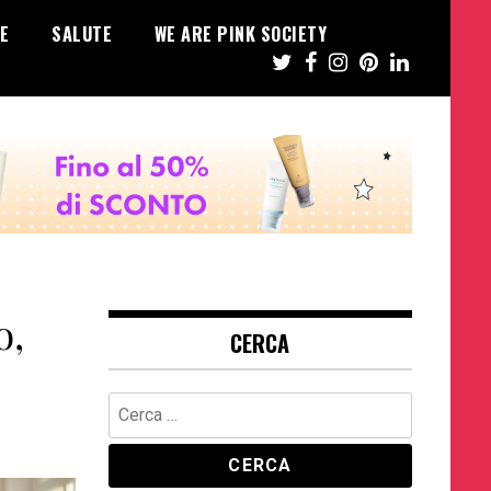
E
SALUTE
WE ARE PINK SOCIETY
o,
CERCA
Ricerca
per: