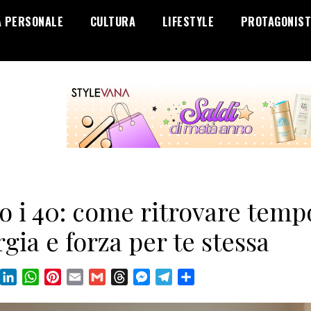
A PERSONALE
CULTURA
LIFESTYLE
PROTAGONIST
 i 40: come ritrovare temp
gia e forza per te stessa
book
X
LinkedIn
WhatsApp
Pinterest
Email
Gmail
Threads
Messenger
Telegram
Condividi