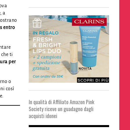
uova
, a
mostrano
s entro
ntare
 che ti
sura per
orno o
ni così
e.
In qualità di Affiliato Amazon Pink
Society riceve un guadagno dagli
acquisti idonei