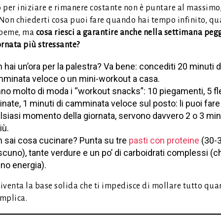
o per iniziare e rimanere costante non è puntare al massimo
Non chiederti cosa puoi fare quando hai tempo infinito, q
 beme, ma
cosa riesci a garantire anche nella settimana peg
ornata più stressante?
 hai un’ora per la palestra? Va bene: concediti 20 minuti d
minata veloce o un mini-workout a casa.
no molto di moda i “workout snacks”: 10 piegamenti, 5 fl
linate, 1 minuti di camminata veloce sul posto: li puoi fare
lsiasi momento della giornata, servono davvero 2 o 3 min
iù.
 sai cosa cucinare? Punta su tre
pasti con proteine
(30-3
scuno), tante verdure e un po’ di carboidrati complessi (ch
no energia).
iventa la base solida che ti impedisce di mollare tutto qua
omplica.