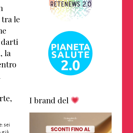
n
 tra le
ne
 darti
, la
entro
i
rte,
I brand del
: sei
o già