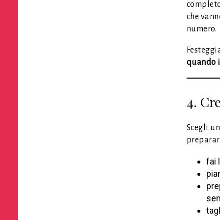
completo
che vann
numero.
Festeggi
quando i
4. Cr
Scegli un
preparar
fai
pia
pre
sem
tag