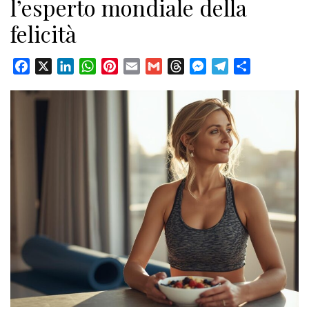
l’esperto mondiale della
felicità
Facebook
X
LinkedIn
WhatsApp
Pinterest
Email
Gmail
Threads
Messenger
Telegram
Condividi