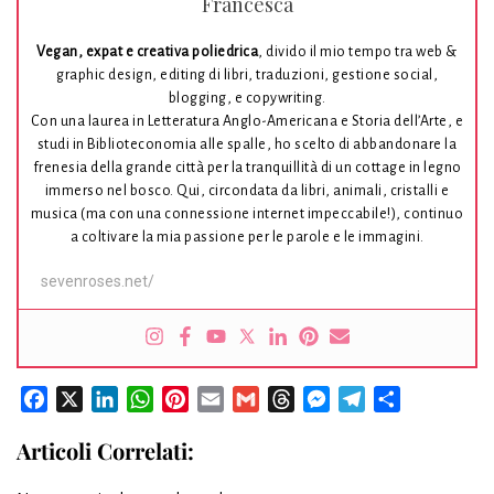
Francesca
Vegan, expat e creativa poliedrica
, divido il mio tempo tra web &
graphic design, editing di libri, traduzioni, gestione social,
blogging, e copywriting.
Con una laurea in Letteratura Anglo-Americana e Storia dell’Arte, e
studi in Biblioteconomia alle spalle, ho scelto di abbandonare la
frenesia della grande città per la tranquillità di un cottage in legno
immerso nel bosco. Qui, circondata da libri, animali, cristalli e
musica (ma con una connessione internet impeccabile!), continuo
a coltivare la mia passione per le parole e le immagini.
sevenroses.net/
Facebook
X
LinkedIn
WhatsApp
Pinterest
Email
Gmail
Threads
Messenger
Telegram
Condividi
Articoli Correlati: