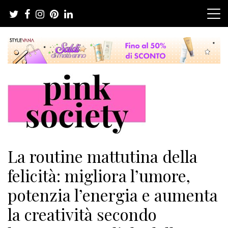
Salta
al
contenuto
Pink Society
Magazine per la crescita personale femminile
La routine mattutina della
felicità: migliora l’umore,
potenzia l’energia e aumenta
la creatività secondo