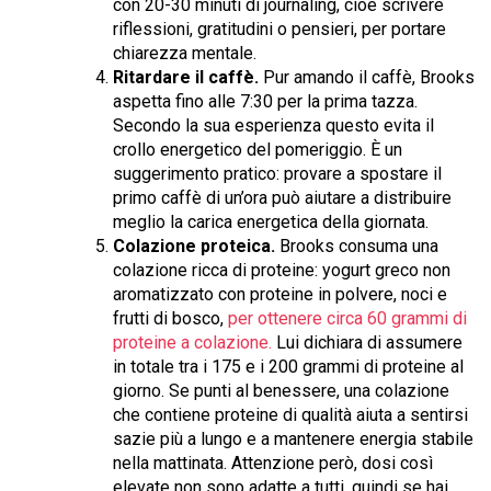
con 20-30 minuti di journaling, cioè scrivere
riflessioni, gratitudini o pensieri, per portare
chiarezza mentale.
Ritardare il caffè.
Pur amando il caffè, Brooks
aspetta fino alle 7:30 per la prima tazza.
Secondo la sua esperienza questo evita il
crollo energetico del pomeriggio. È un
suggerimento pratico: provare a spostare il
primo caffè di un’ora può aiutare a distribuire
meglio la carica energetica della giornata.
Colazione proteica.
Brooks consuma una
colazione ricca di proteine: yogurt greco non
aromatizzato con proteine in polvere, noci e
frutti di bosco,
per ottenere circa 60 grammi di
proteine a colazione.
Lui dichiara di assumere
in totale tra i 175 e i 200 grammi di proteine al
giorno. Se punti al benessere, una colazione
che contiene proteine di qualità aiuta a sentirsi
sazie più a lungo e a mantenere energia stabile
nella mattinata. Attenzione però, dosi così
elevate non sono adatte a tutti, quindi se hai