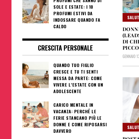
PROFUMI CHE SANNO DI
SOLE E ESTATE: I 10
PROFUMI ESTIVI DA
SALUT
INDOSSARE QUANDO FA
CALDO
DONNE
(LEAD
DI CH
CRESCITA PERSONALE
PICCO
GENNAIO 1
QUANDO TUO FIGLIO
CRESCE E TU TI SENTI
MESSA DA PARTE: COME
VIVERE L’ESTATE CON UN
ADOLESCENTE
CARICO MENTALE IN
VACANZA: PERCHÉ LE
FERIE STANCANO PIÙ LE
DONNE E COME RIPOSARSI
SALUT
DAVVERO
ROSTA