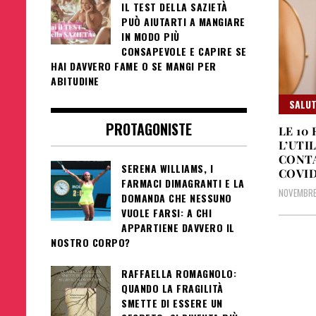
IL TEST DELLA SAZIETÀ
PUÒ AIUTARTI A MANGIARE
IN MODO PIÙ
CONSAPEVOLE E CAPIRE SE
HAI DAVVERO FAME O SE MANGI PER
ABITUDINE
SALUT
PROTAGONISTE
LE 10
L’UTI
CONTA
SERENA WILLIAMS, I
COVID
FARMACI DIMAGRANTI E LA
NOVEMBRE
DOMANDA CHE NESSUNO
VUOLE FARSI: A CHI
APPARTIENE DAVVERO IL
NOSTRO CORPO?
Pagin
RAFFAELLA ROMAGNOLO:
degli
QUANDO LA FRAGILITÀ
SMETTE DI ESSERE UN
artico