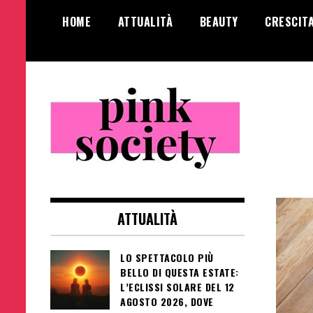
Salta
HOME
ATTUALITÀ
BEAUTY
CRESCIT
al
contenuto
Pink Society
Magazine per la crescita personale
femminile
ATTUALITÀ
LO SPETTACOLO PIÙ
BELLO DI QUESTA ESTATE:
L’ECLISSI SOLARE DEL 12
AGOSTO 2026, DOVE