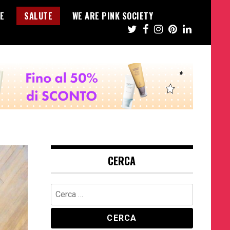
E
SALUTE
WE ARE PINK SOCIETY
CERCA
Ricerca
per: