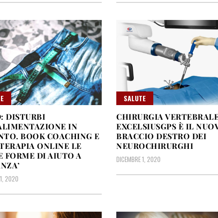
E
SALUTE
: DISTURBI
CHIRURGIA VERTEBRALE
ALIMENTAZIONE IN
EXCELSIUSGPS È IL NUO
NTO. BOOK COACHING E
BRACCIO DESTRO DEI
TERAPIA ONLINE LE
NEUROCHIRURGHI
 FORME DI AIUTO A
DICEMBRE 1, 2020
ANZA’
1, 2020