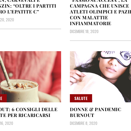
ZIN: “OLTRE I PARTITI
CAMPAGNA CHE UNISCE
O L’EPATITE C”
ATLETI OLIMPICI E PAZI
CON MALATTIE
20, 2020
INFIAMMATORIE
DICEMBRE 18, 2020
E
SALUTE
UT: 6 CONSIGLI DELLE
DONNE & PANDEMIC
TE PER RICARICARSI
BURNOUT
16, 2020
DICEMBRE 8, 2020