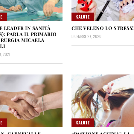
E
SALUTE
 LEADER IN SANITÀ
CHE VELENO LO STRESS!
S): PARLA IL PRIMARIO
DICEMBRE 27, 2020
IRURGIA MICAELA
LI
3, 2021
E
SALUTE
N, CARNEVALI E
“PASSIONE ACCESA”, LA