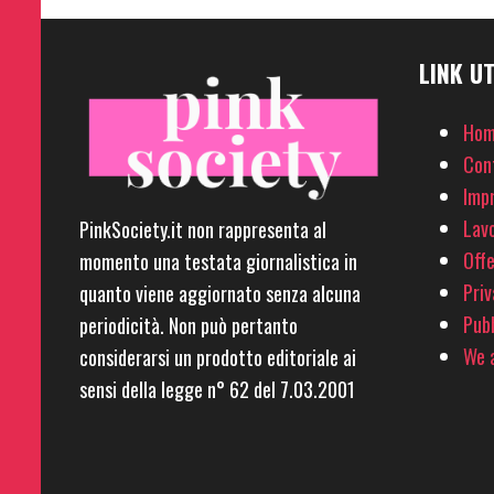
LINK UT
Hom
Con
Imp
Lavo
PinkSociety.it non rappresenta al
Offe
momento una testata giornalistica in
Priv
quanto viene aggiornato senza alcuna
Pubb
periodicità. Non può pertanto
We a
considerarsi un prodotto editoriale ai
sensi della legge n° 62 del 7.03.2001