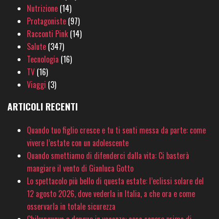
Nutrizione
(14)
Protagoniste
(97)
Racconti Pink
(14)
Salute
(347)
Tecnologia
(16)
TV
(16)
Viaggi
(3)
ARTICOLI RECENTI
Quando tuo figlio cresce e tu ti senti messa da parte: come
vivere l’estate con un adolescente
Quando smettiamo di difenderci dalla vita: Ci basterà
mangiare il vento di Gianluca Gotto
Lo spettacolo più bello di questa estate: l’eclissi solare del
12 agosto 2026, dove vederla in Italia, a che ora e come
osservarla in totale sicurezza
Chikungunya e dengue in vacanza: cosa sapere prima di