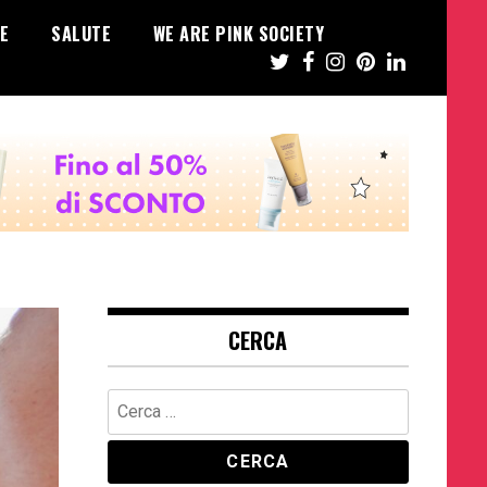
E
SALUTE
WE ARE PINK SOCIETY
CERCA
Ricerca
per: