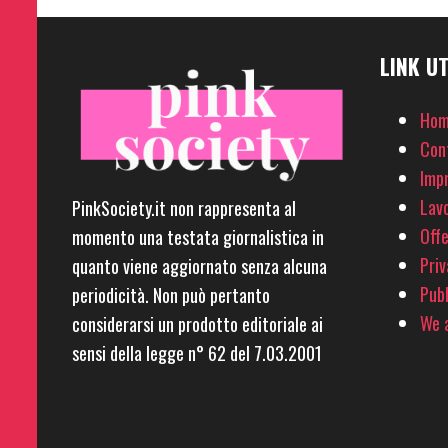
LINK UT
Hom
Con
Imp
Lavo
PinkSociety.it non rappresenta al
Offe
momento una testata giornalistica in
Priv
quanto viene aggiornato senza alcuna
Pubb
periodicità. Non può pertanto
We a
considerarsi un prodotto editoriale ai
sensi della legge n° 62 del 7.03.2001