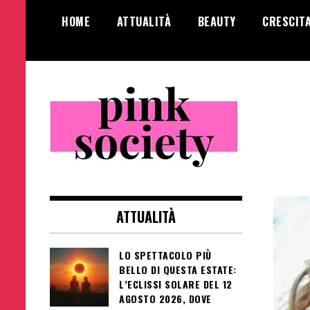
Salta
HOME
ATTUALITÀ
BEAUTY
CRESCIT
al
contenuto
Pink Society
Magazine per la crescita personale
femminile
ATTUALITÀ
LO SPETTACOLO PIÙ
BELLO DI QUESTA ESTATE:
L’ECLISSI SOLARE DEL 12
AGOSTO 2026, DOVE