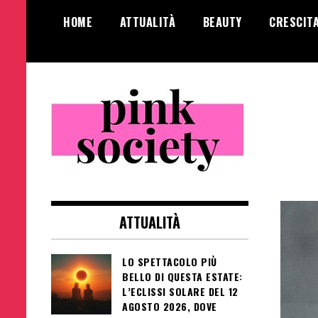
Salta
HOME
ATTUALITÀ
BEAUTY
CRESCIT
al
contenuto
Pink Society
Magazine per la crescita personale
femminile
ATTUALITÀ
LO SPETTACOLO PIÙ
BELLO DI QUESTA ESTATE:
L’ECLISSI SOLARE DEL 12
AGOSTO 2026, DOVE