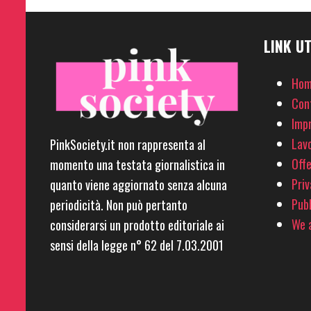
LINK UT
Hom
Con
Imp
Lavo
PinkSociety.it non rappresenta al
Offe
momento una testata giornalistica in
Priv
quanto viene aggiornato senza alcuna
Pubb
periodicità. Non può pertanto
We a
considerarsi un prodotto editoriale ai
sensi della legge n° 62 del 7.03.2001