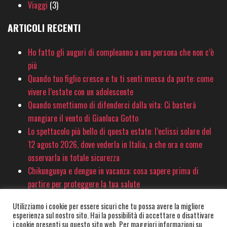
Viaggi
(3)
ARTICOLI RECENTI
Ho fatto gli auguri di compleanno a una persona che non c’è
più
Quando tuo figlio cresce e tu ti senti messa da parte: come
vivere l’estate con un adolescente
Quando smettiamo di difenderci dalla vita: Ci basterà
mangiare il vento di Gianluca Gotto
Lo spettacolo più bello di questa estate: l’eclissi solare del
12 agosto 2026, dove vederla in Italia, a che ora e come
osservarla in totale sicurezza
Chikungunya e dengue in vacanza: cosa sapere prima di
partire per proteggere la tua salute
Utilizziamo i cookie per essere sicuri che tu possa avere la migliore
esperienza sul nostro sito. Hai la possibilità di accettare o disattivare
© PinkSociety.it 2020-2026 - È vietata la copia e la riproduzione dei contenuti
i cookie presenti su questo sito web. Per maggiori informazioni su