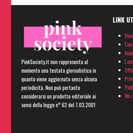
LINK UT
Hom
Con
Imp
Lavo
PinkSociety.it non rappresenta al
Offe
momento una testata giornalistica in
Priv
quanto viene aggiornato senza alcuna
Pubb
periodicità. Non può pertanto
We a
considerarsi un prodotto editoriale ai
sensi della legge n° 62 del 7.03.2001