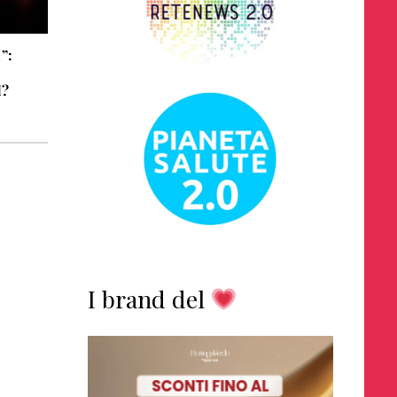
”:
I?
I brand del