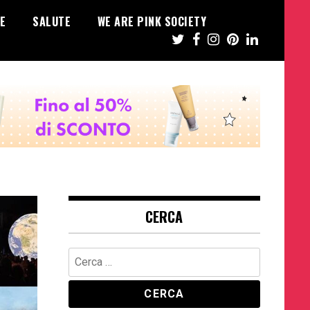
E
SALUTE
WE ARE PINK SOCIETY
CERCA
Ricerca
per: