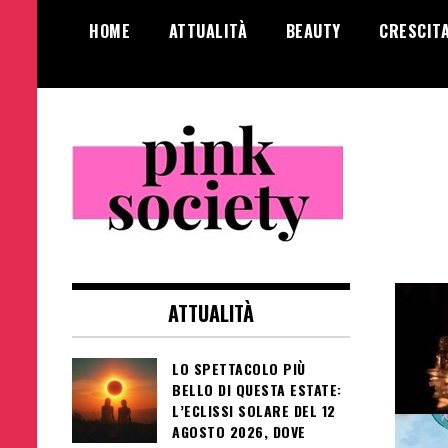
Salta
HOME
ATTUALITÀ
BEAUTY
CRESCIT
al
contenuto
Pink Society
Magazine per la crescita personale
femminile
ATTUALITÀ
LO SPETTACOLO PIÙ
BELLO DI QUESTA ESTATE:
L’ECLISSI SOLARE DEL 12
AGOSTO 2026, DOVE