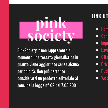
LINK UT
Hom
Con
Imp
Lavo
PinkSociety.it non rappresenta al
Offe
momento una testata giornalistica in
Priv
quanto viene aggiornato senza alcuna
Pubb
periodicità. Non può pertanto
We a
considerarsi un prodotto editoriale ai
sensi della legge n° 62 del 7.03.2001