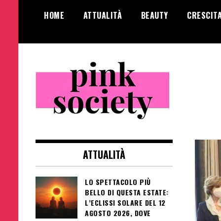
Salta
HOME
ATTUALITÀ
BEAUTY
CRESCIT
al
contenuto
Pink Society
Magazine per la crescita personale
femminile
ATTUALITÀ
LO SPETTACOLO PIÙ
BELLO DI QUESTA ESTATE:
L’ECLISSI SOLARE DEL 12
AGOSTO 2026, DOVE