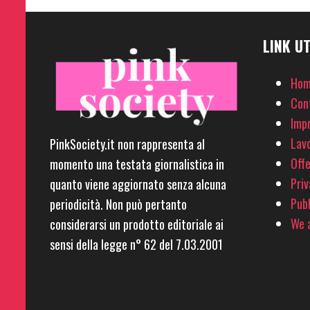
LINK UT
Hom
Con
Imp
Lavo
PinkSociety.it non rappresenta al
Offe
momento una testata giornalistica in
Priv
quanto viene aggiornato senza alcuna
Pubb
periodicità. Non può pertanto
We a
considerarsi un prodotto editoriale ai
sensi della legge n° 62 del 7.03.2001