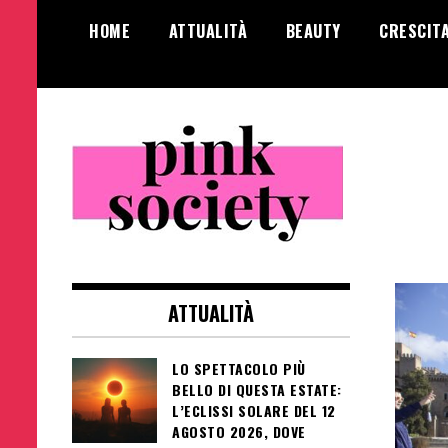
Salta
HOME
ATTUALITÀ
BEAUTY
CRESCIT
al
contenuto
Pink Society
Magazine per la crescita personale
femminile
ATTUALITÀ
LO SPETTACOLO PIÙ
BELLO DI QUESTA ESTATE:
L’ECLISSI SOLARE DEL 12
AGOSTO 2026, DOVE