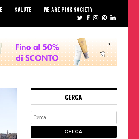
E
SALUTE
WE ARE PINK SOCIETY
CERCA
Ricerca
per: