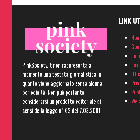
LINK UT
Hom
Con
Imp
Lavo
PinkSociety.it non rappresenta al
Offe
momento una testata giornalistica in
Priv
quanto viene aggiornato senza alcuna
Pubb
periodicità. Non può pertanto
We a
considerarsi un prodotto editoriale ai
sensi della legge n° 62 del 7.03.2001