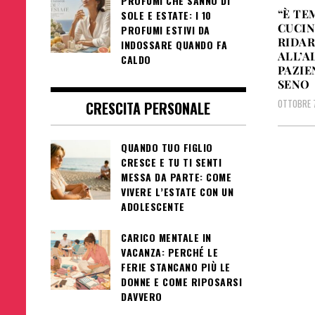
PROFUMI CHE SANNO DI
“È TE
SOLE E ESTATE: I 10
CUCIN
PROFUMI ESTIVI DA
RIDAR
INDOSSARE QUANDO FA
ALL’A
CALDO
PAZIE
SENO
OTTOBRE 
CRESCITA PERSONALE
QUANDO TUO FIGLIO
CRESCE E TU TI SENTI
MESSA DA PARTE: COME
VIVERE L’ESTATE CON UN
ADOLESCENTE
CARICO MENTALE IN
VACANZA: PERCHÉ LE
FERIE STANCANO PIÙ LE
DONNE E COME RIPOSARSI
DAVVERO