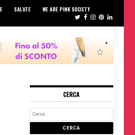
E
SALUTE
WE ARE PINK SOCIETY
CERCA
Ricerca
per: