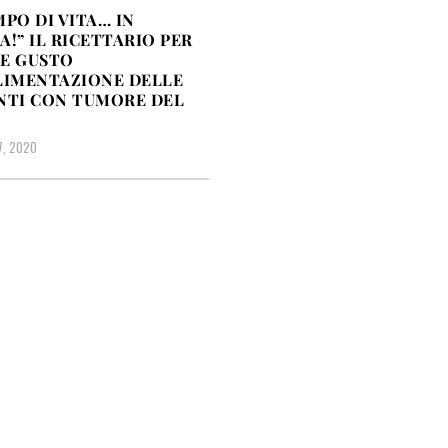
MPO DI VITA… IN
A!” IL RICETTARIO PER
E GUSTO
LIMENTAZIONE DELLE
NTI CON TUMORE DEL
7, 2020