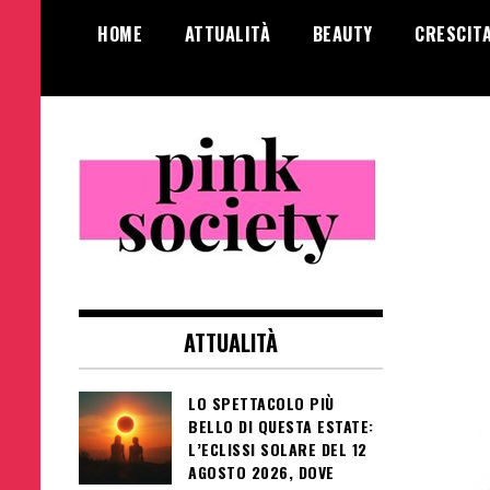
Salta
HOME
ATTUALITÀ
BEAUTY
CRESCIT
al
contenuto
Pink Society
Magazine per la crescita personale
femminile
ATTUALITÀ
LO SPETTACOLO PIÙ
BELLO DI QUESTA ESTATE:
L’ECLISSI SOLARE DEL 12
AGOSTO 2026, DOVE