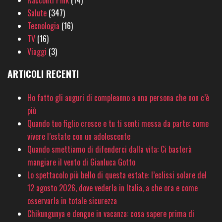
Racconti Pink
(14)
Salute
(347)
Tecnologia
(16)
TV
(16)
Viaggi
(3)
ARTICOLI RECENTI
Ho fatto gli auguri di compleanno a una persona che non c’è
più
Quando tuo figlio cresce e tu ti senti messa da parte: come
vivere l’estate con un adolescente
Quando smettiamo di difenderci dalla vita: Ci basterà
mangiare il vento di Gianluca Gotto
Lo spettacolo più bello di questa estate: l’eclissi solare del
12 agosto 2026, dove vederla in Italia, a che ora e come
osservarla in totale sicurezza
Chikungunya e dengue in vacanza: cosa sapere prima di