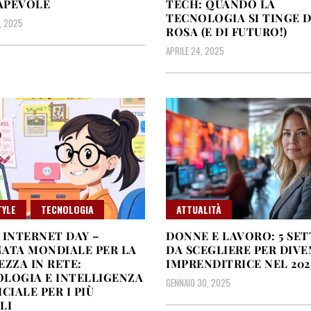
APEVOLE
TECH: QUANDO LA
TECNOLOGIA SI TINGE D
, 2025
ROSA (E DI FUTURO!)
APRILE 24, 2025
TYLE
TECNOLOGIA
ATTUALITÀ
 INTERNET DAY –
DONNE E LAVORO: 5 SET
ATA MONDIALE PER LA
DA SCEGLIERE PER DIV
EZZA IN RETE:
IMPRENDITRICE NEL 202
LOGIA E INTELLIGENZA
GENNAIO 30, 2025
ICIALE PER I PIÙ
LI