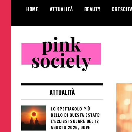
Salta
HOME
ATTUALITÀ
BEAUTY
CRESCIT
al
contenuto
Pink Society
Magazine per la crescita personale
femminile
ATTUALITÀ
LO SPETTACOLO PIÙ
BELLO DI QUESTA ESTATE:
L’ECLISSI SOLARE DEL 12
AGOSTO 2026, DOVE