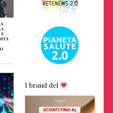
MA
LA
 E
DITÀ
RO
I brand del