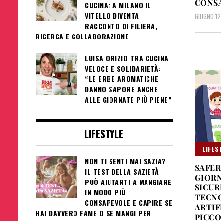
CONS
CUCINA: A MILANO IL
VITELLO DIVENTA
GIUGNO 12
RACCONTO DI FILIERA,
RICERCA E COLLABORAZIONE
LUISA ORIZIO TRA CUCINA
VELOCE E SOLIDARIETÀ:
“LE ERBE AROMATICHE
DANNO SAPORE ANCHE
ALLE GIORNATE PIÙ PIENE”
LIFESTYLE
LIFES
NON TI SENTI MAI SAZIA?
SAFER
IL TEST DELLA SAZIETÀ
GIORN
PUÒ AIUTARTI A MANGIARE
SICUR
IN MODO PIÙ
TECNO
CONSAPEVOLE E CAPIRE SE
ARTIF
HAI DAVVERO FAME O SE MANGI PER
PICCO