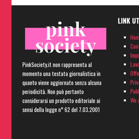
LINK UT
Hom
Con
Imp
Lavo
PinkSociety.it non rappresenta al
Offe
momento una testata giornalistica in
Priv
quanto viene aggiornato senza alcuna
Pubb
periodicità. Non può pertanto
We a
considerarsi un prodotto editoriale ai
sensi della legge n° 62 del 7.03.2001