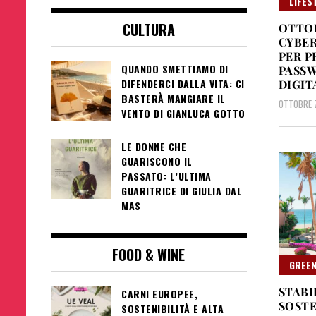
LIFES
CULTURA
OTTOB
CYBER
PER P
QUANDO SMETTIAMO DI
PASSW
DIFENDERCI DALLA VITA: CI
DIGIT
BASTERÀ MANGIARE IL
OTTOBRE 
VENTO DI GIANLUCA GOTTO
LE DONNE CHE
GUARISCONO IL
PASSATO: L’ULTIMA
GUARITRICE DI GIULIA DAL
MAS
FOOD & WINE
GREE
STABI
CARNI EUROPEE,
SOSTE
SOSTENIBILITÀ E ALTA