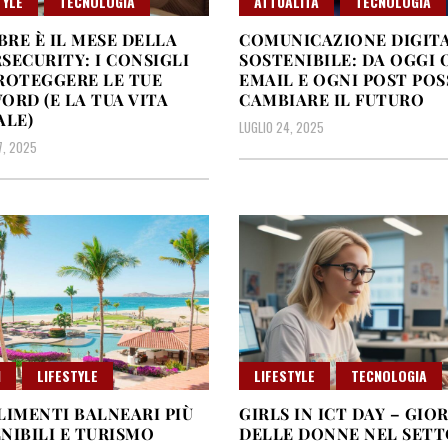
TYLE
TECNOLOGIA
ATTUALITÀ
TECNOLOGIA
RE È IL MESE DELLA
COMUNICAZIONE DIGIT
SECURITY: I CONSIGLI
SOSTENIBILE: DA OGGI 
ROTEGGERE LE TUE
EMAIL E OGNI POST PO
ORD (E LA TUA VITA
CAMBIARE IL FUTURO
ALE)
LUGLIO 24, 2025
7, 2025
N
LIFESTYLE
LIFESTYLE
TECNOLOGIA
LIMENTI BALNEARI PIÙ
GIRLS IN ICT DAY – GIO
NIBILI E TURISMO
DELLE DONNE NEL SET