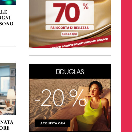
ALE
OGNI
SSONO
RNATA
TORE