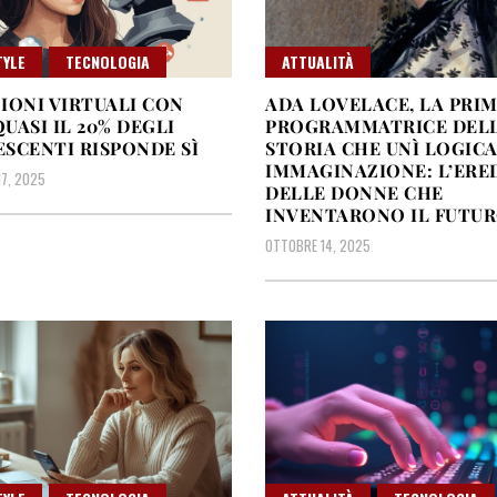
TYLE
TECNOLOGIA
ATTUALITÀ
IONI VIRTUALI CON
ADA LOVELACE, LA PRI
QUASI IL 20% DEGLI
PROGRAMMATRICE DEL
SCENTI RISPONDE SÌ
STORIA CHE UNÌ LOGICA
IMMAGINAZIONE: L’ERE
7, 2025
DELLE DONNE CHE
INVENTARONO IL FUTU
OTTOBRE 14, 2025