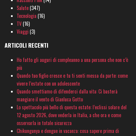
Racconti Pink
(14)
Salute
(347)
Tecnologia
(16)
TV
(16)
Viaggi
(3)
ARTICOLI RECENTI
Ho fatto gli auguri di compleanno a una persona che non c’è
più
Quando tuo figlio cresce e tu ti senti messa da parte: come
vivere l’estate con un adolescente
Quando smettiamo di difenderci dalla vita: Ci basterà
mangiare il vento di Gianluca Gotto
Lo spettacolo più bello di questa estate: l’eclissi solare del
12 agosto 2026, dove vederla in Italia, a che ora e come
osservarla in totale sicurezza
Chikungunya e dengue in vacanza: cosa sapere prima di