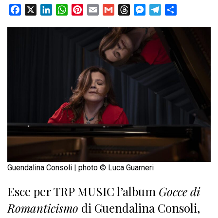
Facebook
X
LinkedIn
WhatsApp
Pinterest
Email
Gmail
Threads
Messenger
Telegram
Condividi
Guendalina Consoli | photo © Luca Guarneri
Esce per TRP MUSIC l’album
Gocce di
Romanticismo
di Guendalina Consoli,