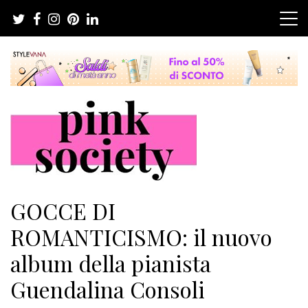
Salta
al
contenuto
Pink Society
Magazine per la crescita personale femminile
GOCCE DI
ROMANTICISMO: il nuovo
album della pianista
Guendalina Consoli