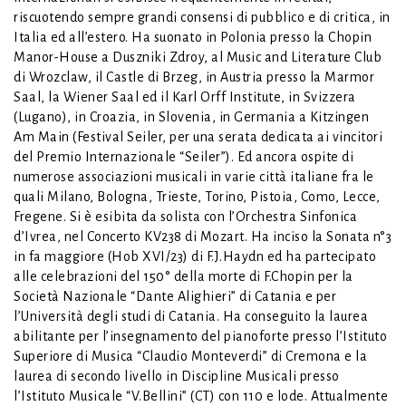
riscuotendo sempre grandi consensi di pubblico e di critica, in
Italia ed all’estero. Ha suonato in Polonia presso la Chopin
Manor-House a Duszniki Zdroy, al Music and Literature Club
di Wrozclaw, il Castle di Brzeg, in Austria presso la Marmor
Saal, la Wiener Saal ed il Karl Orff Institute, in Svizzera
(Lugano), in Croazia, in Slovenia, in Germania a Kitzingen
Am Main (Festival Seiler, per una serata dedicata ai vincitori
del Premio Internazionale “Seiler”). Ed ancora ospite di
numerose associazioni musicali in varie città italiane fra le
quali Milano, Bologna, Trieste, Torino, Pistoia, Como, Lecce,
Fregene. Si è esibita da solista con l’Orchestra Sinfonica
d’Ivrea, nel Concerto KV238 di Mozart. Ha inciso la Sonata n°3
in fa maggiore (Hob XVI/23) di F.J.Haydn ed ha partecipato
alle celebrazioni del 150° della morte di F.Chopin per la
Società Nazionale “Dante Alighieri” di Catania e per
l’Università degli studi di Catania. Ha conseguito la laurea
abilitante per l’insegnamento del pianoforte presso l’Istituto
Superiore di Musica “Claudio Monteverdi” di Cremona e la
laurea di secondo livello in Discipline Musicali presso
l’Istituto Musicale “V.Bellini” (CT) con 110 e lode. Attualmente