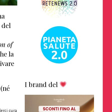
na
 del
on of
che la
ivare
I brand del
 (né
derci cura