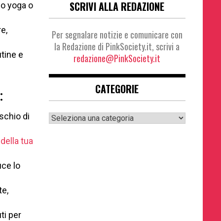
SCRIVI ALLA REDAZIONE
lo yoga o
e,
Per segnalare notizie e comunicare con
la Redazione di PinkSociety.it, scrivi a
utine e
redazione@PinkSociety.it
CATEGORIE
:
Categorie
ischio di
della tua
uce lo
te,
ti per