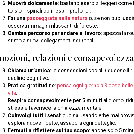
Muoviti dolcemente
: bastano esercizi leggeri come 
torsioni spinali con respiri profondi.
Fai una
passeggiata nella natura
o, se non puoi uscir
osserva immagini rilassanti di foreste.
Cambia percorso per andare al lavoro
: spezza la ro
stimola nuovi collegamenti neuronali.
ozioni, relazioni e consapevolezza
Chiama un’amica
: le connessioni sociali riducono il r
declino cognitivo.
Pratica gratitudine
:
pensa ogni giorno a 3 cose belle 
vita
.
Respira consapevolmente per 5 minuti
al giorno: rid
stress e favorisce la chiarezza mentale.
Coinvolgi tutti i sensi
: cucina usando erbe mai prova
esplora nuove ricette, assapora ogni dettaglio.
Fermati a riflettere sul tuo scopo
: anche solo 5 minu