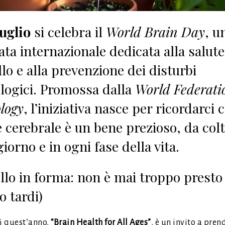
luglio
si celebra il
World Brain Day
, u
ata internazionale dedicata alla salute
llo e alla prevenzione dei disturbi
logici. Promossa dalla
World Federati
logy
, l’iniziativa nasce per ricordarci 
e cerebrale è un bene prezioso, da colt
iorno e in ogni fase della vita.
llo in forma: non è mai troppo presto
o tardi)
di quest’anno,
“Brain Health for All Ages”
, è un invito a pren