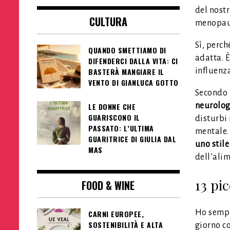
del nostr
CULTURA
menopausa
Sì, perch
QUANDO SMETTIAMO DI
adatta. È
DIFENDERCI DALLA VITA: CI
influenza
BASTERÀ MANGIARE IL
VENTO DI GIANLUCA GOTTO
Secondo 
neurolog
LE DONNE CHE
GUARISCONO IL
disturbi
PASSATO: L’ULTIMA
mentale.
GUARITRICE DI GIULIA DAL
uno stile
MAS
dell’alim
13 pi
FOOD & WINE
Ho sempr
CARNI EUROPEE,
SOSTENIBILITÀ E ALTA
giorno co