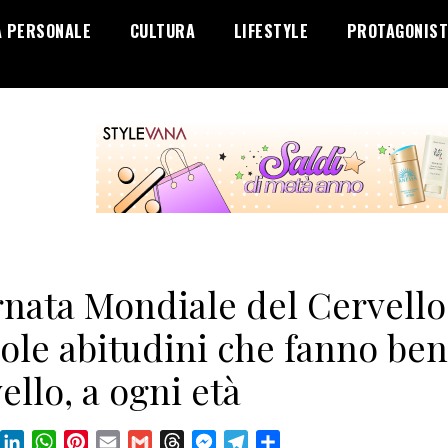
A PERSONALE
CULTURA
LIFESTYLE
PROTAGONIST
nata Mondiale del Cervello:
ole abitudini che fanno ben
ello, a ogni età
book
X
LinkedIn
WhatsApp
Pinterest
Email
Gmail
Threads
Messenger
Telegram
Condividi