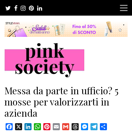
Salta
al
contenuto
Pink Society
Magazine per la crescita personale femminile
Messa da parte in ufficio? 5
mosse per valorizzarti in
azienda
Facebook
X
LinkedIn
WhatsApp
Pinterest
Email
Gmail
Threads
Messenger
Telegram
Condividi