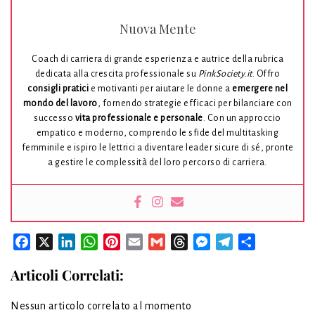
Nuova Mente
Coach di carriera di grande esperienza e autrice della rubrica
dedicata alla crescita professionale su
PinkSociety.it
. Offro
consigli pratici
e motivanti per aiutare le donne a
emergere nel
mondo del lavoro
, fornendo strategie efficaci per bilanciare con
successo
vita professionale e personale
. Con un approccio
empatico e moderno, comprendo le sfide del multitasking
femminile e ispiro le lettrici a diventare leader sicure di sé, pronte
a gestire le complessità del loro percorso di carriera.
Facebook
X
LinkedIn
WhatsApp
Pinterest
Email
Gmail
Threads
Messenger
Telegram
Condividi
Articoli Correlati:
Nessun articolo correlato al momento