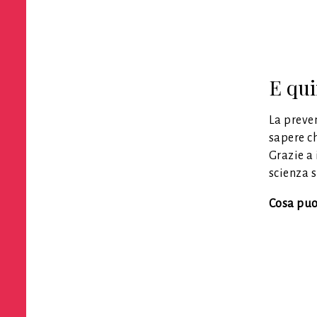
E qu
La preven
sapere c
Grazie a 
scienza 
Cosa puo