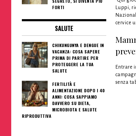
“Qui gio
SEGRETO, SI DIVENTA PIÙ
FORTI
Luppi, ri
Nazionale
cervice u
SALUTE
Mamma
CHIKUNGUNYA E DENGUE IN
preven
VACANZA: COSA SAPERE
PRIMA DI PARTIRE PER
PROTEGGERE LA TUA
Entrare i
SALUTE
campagna
senza ta
FERTILITÀ E
ALIMENTAZIONE DOPO I 40
ANNI: COSA SAPPIAMO
DAVVERO SU DIETA,
MICROBIOTA E SALUTE
RIPRODUTTIVA