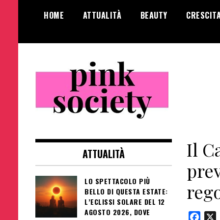
Salta
HOME
ATTUALITÀ
BEAUTY
CRESCIT
al
contenuto
Pink Society
Magazine per la crescita personale
femminile
Il C
ATTUALITÀ
pre
LO SPETTACOLO PIÙ
rego
BELLO DI QUESTA ESTATE:
L’ECLISSI SOLARE DEL 12
AGOSTO 2026, DOVE
Face