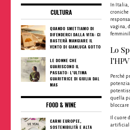
In Italia
CULTURA
croniche 
responsab
vagina, d
QUANDO SMETTIAMO DI
femminile
DIFENDERCI DALLA VITA: CI
BASTERÀ MANGIARE IL
VENTO DI GIANLUCA GOTTO
Lo Sp
l’HPV
LE DONNE CHE
GUARISCONO IL
PASSATO: L’ULTIMA
Perché pr
GUARITRICE DI GIULIA DAL
potenzia
MAS
potentiss
quella pa
FOOD & WINE
bloccare 
Il cuore 
CARNI EUROPEE,
artificia
SOSTENIBILITÀ E ALTA