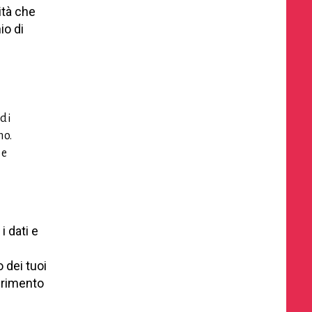
ità che
io di
 di
mo.
 e
i dati e
o dei tuoi
ferimento