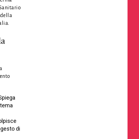
ferma
Sanitario
 della
lia.
la
ta
mento
 Spiega
istema
colpisce
 gesto di