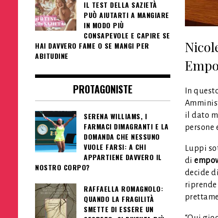
IL TEST DELLA SAZIETÀ
PUÒ AIUTARTI A MANGIARE
IN MODO PIÙ
CONSAPEVOLE E CAPIRE SE
Nicol
HAI DAVVERO FAME O SE MANGI PER
ABITUDINE
Empo
PROTAGONISTE
In questo
Amministr
SERENA WILLIAMS, I
il dato m
FARMACI DIMAGRANTI E LA
persone e
DOMANDA CHE NESSUNO
VUOLE FARSI: A CHI
Luppi so
APPARTIENE DAVVERO IL
di
empow
NOSTRO CORPO?
decide di
riprende 
RAFFAELLA ROMAGNOLO:
prettamen
QUANDO LA FRAGILITÀ
SMETTE DI ESSERE UN