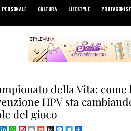
A PERSONALE
CULTURA
LIFESTYLE
PROTAGONIST
ampionato della Vita: come 
venzione HPV sta cambiando
le del gioco
book
X
LinkedIn
WhatsApp
Pinterest
Email
Gmail
Threads
Messenger
Telegram
Condividi