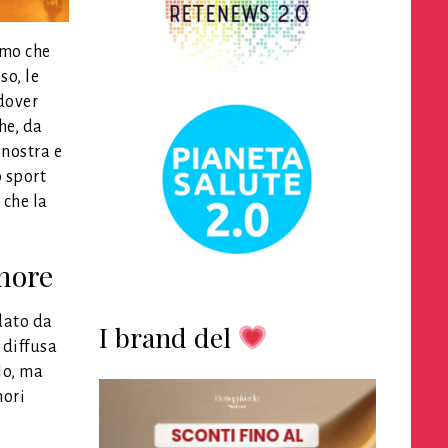
amo che
so, le
 dover
he, da
 nostra e
o sport
 che la
amore
dato da
I brand del
 diffusa
lo, ma
mori