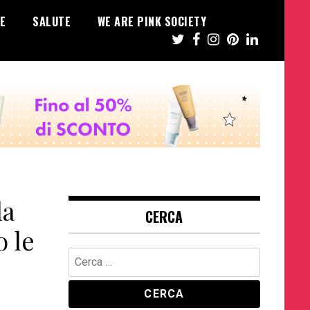
E
SALUTE
WE ARE PINK SOCIETY
la
CERCA
 le
Ricerca
per: