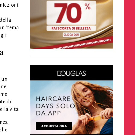
infezioni
 della
 un “tema
gli.
a
a un
ine
come
nte di
lla vita.
enza
elle