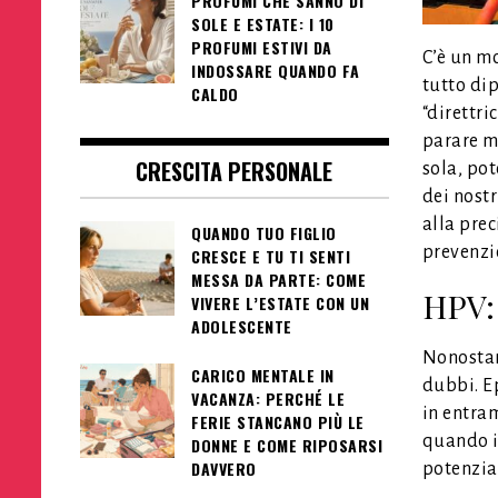
PROFUMI CHE SANNO DI
SOLE E ESTATE: I 10
PROFUMI ESTIVI DA
C’è un mo
INDOSSARE QUANDO FA
tutto dip
CALDO
“direttri
parare m
CRESCITA PERSONALE
sola, pot
dei nostr
alla prec
QUANDO TUO FIGLIO
prevenzio
CRESCE E TU TI SENTI
MESSA DA PARTE: COME
HPV: 
VIVERE L’ESTATE CON UN
ADOLESCENTE
Nonostan
CARICO MENTALE IN
dubbi. E
VACANZA: PERCHÉ LE
in entram
FERIE STANCANO PIÙ LE
quando il
DONNE E COME RIPOSARSI
DAVVERO
potenzia