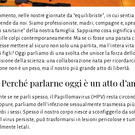
mento, nelle nostre giornate da “equilibriste”, in cui senti
ende da noi. Siamo professioniste, madri, compagne e, spes
ci sanitarie” della nostra famiglia. Sappiamo cosa significa
ille colpi contemporaneamente. Ma se ci fosse una parata c
esse mettere al sicuro non solo una partita, ma l’intera vita
i figli? Oggi parliamo di una svolta che unisce la forza dell
isione della scienza: una collaborazione nata per ricordarci
ne non è un peso, ma il nostro più grande atto di libertà.
Perché parlarne oggi è un atto d’
te se ne parli spesso, il Papillomavirus (HPV) resta circon
ppure, parliamo dell’infezione sessualmente trasmessa più
bi i sessi. Spesso il nostro corpo riesce a sconfiggerlo da so
 virus persiste, può trasformarsi in lesioni pericolose e tu
lmente letali.