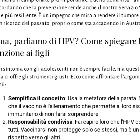
chiamo il campionato più importante, quello della vita,” af
cordando che la prevenzione rende anche il nostro Servizio 
 più resiliente. È un impegno che mira a rendere il tumore
n ricordo del passato, proprio come sta accadendo in Austra
, parliamo di HPV? Come spiegare 
zione ai figli
n sintonia con gli adolescenti non è sempre facile, ma ques
 ci offre gli strumenti giusti. Ecco come affrontare l’argo
bù:
Semplifica il concetto
: Usa la metafora della parata.
che il vaccino è l’allenamento che permette al loro s
immunitario di non farsi sorprendere.
Responsabilità condivisa
: Fai capire loro che l’HPV 
tutti. Vaccinarsi non protegge solo se stessi, ma è un
rispetto verso gli altri.