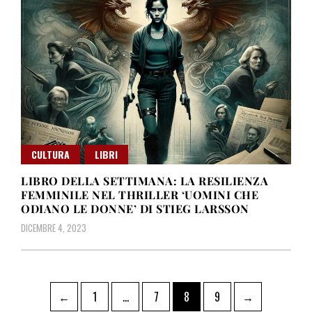
CULTURA
LIBRI
LIBRO DELLA SETTIMANA: LA RESILIENZA
FEMMINILE NEL THRILLER ‘UOMINI CHE
ODIANO LE DONNE’ DI STIEG LARSSON
DICEMBRE 4, 2023
Paginazione
Pagina
Pagina
Pagina
Pagina
←
1
…
7
8
9
→