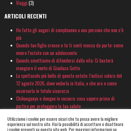
Viaggi
(3)
ARTICOLI RECENTI
Ho fatto gli auguri di compleanno a una persona che non c’è
più
Quando tuo figlio cresce e tu ti senti messa da parte: come
vivere l’estate con un adolescente
Quando smettiamo di difenderci dalla vita: Ci basterà
mangiare il vento di Gianluca Gotto
Lo spettacolo più bello di questa estate: l’eclissi solare del
12 agosto 2026, dove vederla in Italia, a che ora e come
osservarla in totale sicurezza
Chikungunya e dengue in vacanza: cosa sapere prima di
partire per proteggere la tua salute
Utilizziamo i cookie per essere sicuri che tu possa avere la migliore
esperienza sul nostro sito. Hai la possibilità di accettare o disattivare
© PinkSociety.it 2020-2026 - È vietata la copia e la riproduzione dei contenuti
i cookie presenti su questo sito web. Per maggiori informazioni su