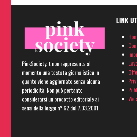
LINK UT
Hom
Con
Imp
Lavo
PinkSociety.it non rappresenta al
Offe
momento una testata giornalistica in
Priv
quanto viene aggiornato senza alcuna
Pubb
periodicità. Non può pertanto
We a
considerarsi un prodotto editoriale ai
sensi della legge n° 62 del 7.03.2001