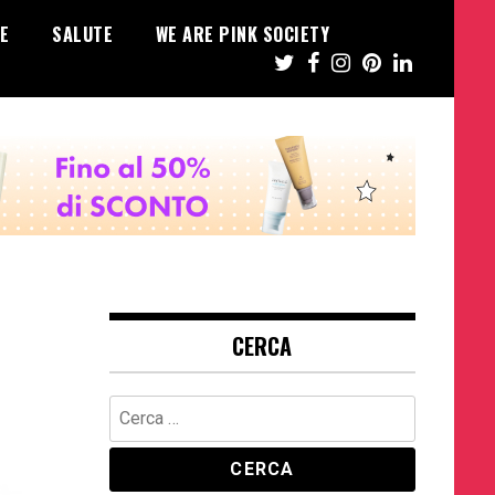
E
SALUTE
WE ARE PINK SOCIETY
CERCA
Ricerca
per: