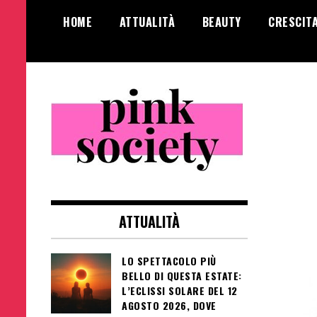
Salta
HOME
ATTUALITÀ
BEAUTY
CRESCIT
al
contenuto
Pink Society
Magazine per la crescita personale
femminile
ATTUALITÀ
LO SPETTACOLO PIÙ
BELLO DI QUESTA ESTATE:
L’ECLISSI SOLARE DEL 12
AGOSTO 2026, DOVE