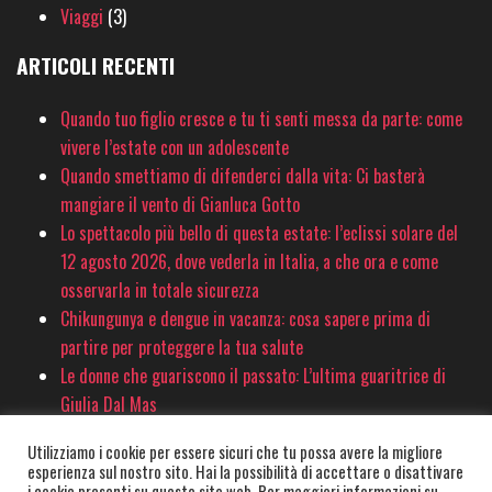
Viaggi
(3)
ARTICOLI RECENTI
Quando tuo figlio cresce e tu ti senti messa da parte: come
vivere l’estate con un adolescente
Quando smettiamo di difenderci dalla vita: Ci basterà
mangiare il vento di Gianluca Gotto
Lo spettacolo più bello di questa estate: l’eclissi solare del
12 agosto 2026, dove vederla in Italia, a che ora e come
osservarla in totale sicurezza
Chikungunya e dengue in vacanza: cosa sapere prima di
partire per proteggere la tua salute
Le donne che guariscono il passato: L’ultima guaritrice di
Giulia Dal Mas
Utilizziamo i cookie per essere sicuri che tu possa avere la migliore
esperienza sul nostro sito. Hai la possibilità di accettare o disattivare
© PinkSociety.it 2020-2026 - È vietata la copia e la riproduzione dei contenuti
i cookie presenti su questo sito web. Per maggiori informazioni su