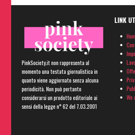
LINK UT
Hom
Con
Imp
Lavo
PinkSociety.it non rappresenta al
Offe
momento una testata giornalistica in
Priv
quanto viene aggiornato senza alcuna
Pubb
periodicità. Non può pertanto
We a
considerarsi un prodotto editoriale ai
sensi della legge n° 62 del 7.03.2001