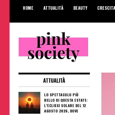
Salta
HOME
ATTUALITÀ
BEAUTY
CRESCIT
al
contenuto
Pink Society
Magazine per la crescita personale
femminile
ATTUALITÀ
LO SPETTACOLO PIÙ
BELLO DI QUESTA ESTATE:
L’ECLISSI SOLARE DEL 12
AGOSTO 2026, DOVE