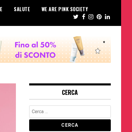
E
SALUTE
WE ARE PINK SOCIETY
CERCA
Ricerca
per: