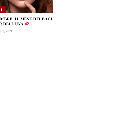
Y
MBRE, IL MESE DEI BACI
R DELL’UVA
 9, 2021