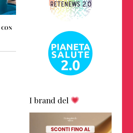
L
 CON
I brand del