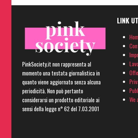
LINK UT
Hom
Con
Imp
Lavo
PinkSociety.it non rappresenta al
Offe
momento una testata giornalistica in
Priv
quanto viene aggiornato senza alcuna
Pubb
periodicità. Non può pertanto
We a
considerarsi un prodotto editoriale ai
sensi della legge n° 62 del 7.03.2001