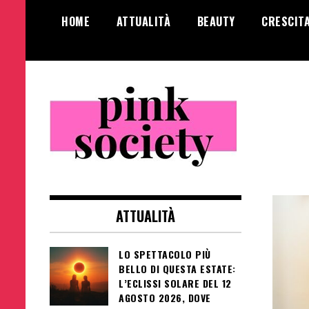
Salta
HOME
ATTUALITÀ
BEAUTY
CRESCIT
al
contenuto
Pink Society
Magazine per la crescita personale
femminile
ATTUALITÀ
LO SPETTACOLO PIÙ
BELLO DI QUESTA ESTATE:
L’ECLISSI SOLARE DEL 12
AGOSTO 2026, DOVE