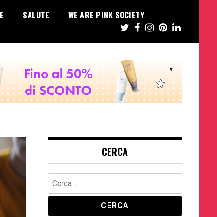
E
SALUTE
WE ARE PINK SOCIETY
CERCA
Ricerca
per: