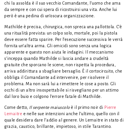
chi la assolda è il suo vecchio Comandante, l’uomo che ama
da sempre e con cui spera di ricostruirsi una vita. Anche lui
però è una pedina di un’oscura organizzazione.
Mathilde è precisa, chirurgica, non spreca una pallottola. C’è
una ritualità prevista: un colpo solo, mortale, poi la pistola
deve essere fatta sparire. Per l’esecuzione successiva le verrà
fornita un’altra arma. Gli omicidi sono senza una logica
apparente e questo non aiuta le indagini. Il meccanismo
s’inceppa quando Mathilde si lascia andare a crudeltà
gratuite che sporcano le scene, non rispetta la procedura,
arriva addirittura a sbagliare bersaglio. È il cortocircuito, che
obbliga il Comandante ad intervenire, per risolvere il
problema. Ma non sarà lui a rimettere le cose a posto. Gli
occhi di un altro insospettabile si risvegliano per un attimo
dal loro buio e colgono l’errore fatale di Mathilde.
Come detto,
Il serpente maiuscolo
è il primo noir di
Pierre
Lemaitre
e nelle sue intenzioni anche l’ultimo, quello con il
quale desidera dare l’addio al genere. Un Lemaitre in stato di
grazia, caustico, brillante, impietoso, in stile Tarantino.