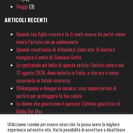
Viaggi
(3)
ARTICOLI RECENTI
Quando tuo figlio cresce e tu ti senti messa da parte: come
vivere l’estate con un adolescente
Quando smettiamo di difenderci dalla vita: Ci basterà
mangiare il vento di Gianluca Gotto
Lo spettacolo più bello di questa estate: l’eclissi solare del
12 agosto 2026, dove vederla in Italia, a che ora e come
osservarla in totale sicurezza
Chikungunya e dengue in vacanza: cosa sapere prima di
partire per proteggere la tua salute
Le donne che guariscono il passato: L’ultima guaritrice di
Giulia Dal Mas
Utilizziamo i cookie per essere sicuri che tu possa avere la migliore
esperienza sul nostro sito. Hai la possibilità di accettare o disattivare
© PinkSociety.it 2020-2026 - È vietata la copia e la riproduzione dei contenuti