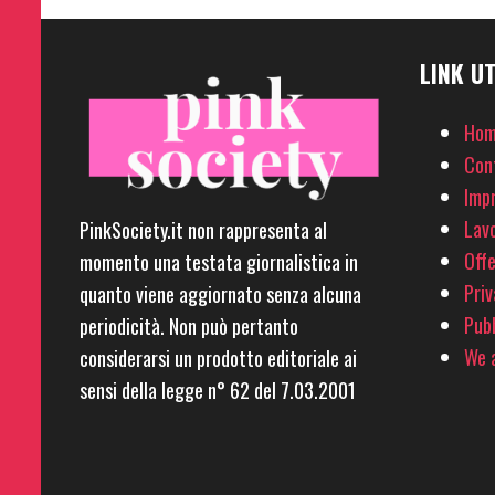
LINK UT
Hom
Con
Imp
Lavo
PinkSociety.it non rappresenta al
Offe
momento una testata giornalistica in
Priv
quanto viene aggiornato senza alcuna
Pubb
periodicità. Non può pertanto
We a
considerarsi un prodotto editoriale ai
sensi della legge n° 62 del 7.03.2001