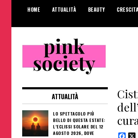
Salta
HOME
ATTUALITÀ
BEAUTY
CRESCIT
al
contenuto
Pink Society
Magazine per la crescita personale
femminile
Cist
ATTUALITÀ
dell
LO SPETTACOLO PIÙ
cura
BELLO DI QUESTA ESTATE:
L’ECLISSI SOLARE DEL 12
AGOSTO 2026, DOVE
Face