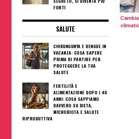
SEGRETO, SI DIVENTA PIÙ
FORTI
Cambi
climati
SALUTE
malatti
reumat
CHIKUNGUNYA E DENGUE IN
come
VACANZA: COSA SAPERE
protegg
PRIMA DI PARTIRE PER
estate
PROTEGGERE LA TUA
SALUTE
FERTILITÀ E
ALIMENTAZIONE DOPO I 40
ANNI: COSA SAPPIAMO
DAVVERO SU DIETA,
MICROBIOTA E SALUTE
RIPRODUTTIVA