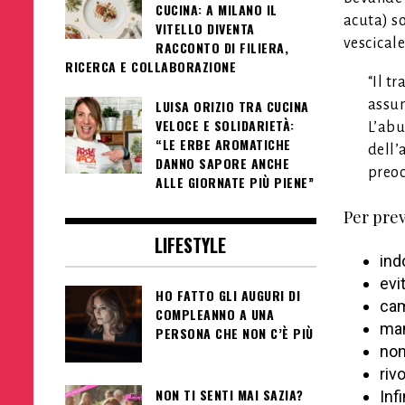
CUCINA: A MILANO IL
acuta) s
VITELLO DIVENTA
vescicale
RACCONTO DI FILIERA,
RICERCA E COLLABORAZIONE
“Il t
assum
LUISA ORIZIO TRA CUCINA
VELOCE E SOLIDARIETÀ:
L’abu
“LE ERBE AROMATICHE
dell’
DANNO SAPORE ANCHE
preoc
ALLE GIORNATE PIÙ PIENE”
Per prev
LIFESTYLE
ind
evi
HO FATTO GLI AUGURI DI
cam
COMPLEANNO A UNA
man
PERSONA CHE NON C’È PIÙ
non
riv
NON TI SENTI MAI SAZIA?
Infi