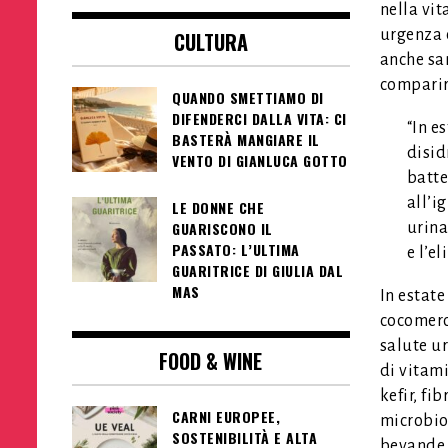
nella vit
urgenza e
CULTURA
anche san
comparire
QUANDO SMETTIAMO DI
DIFENDERCI DALLA VITA: CI
“In e
BASTERÀ MANGIARE IL
disid
VENTO DI GIANLUCA GOTTO
batte
all’i
LE DONNE CHE
GUARISCONO IL
urina
PASSATO: L’ULTIMA
e l’e
GUARITRICE DI GIULIA DAL
MAS
In estate
cocomero,
salute ur
FOOD & WINE
di vitami
kefir, fi
CARNI EUROPEE,
microbiot
SOSTENIBILITÀ E ALTA
bevande z