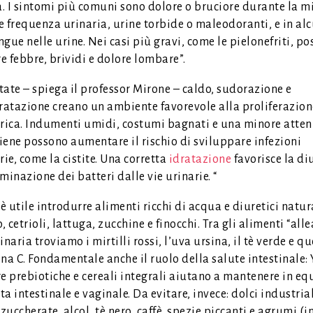
a. I sintomi più comuni sono dolore o bruciore durante la m
 frequenza urinaria, urine torbide o maleodoranti, e in alc
gue nelle urine. Nei casi più gravi, come le pielonefriti, p
 febbre, brividi e dolore lombare”.
state – spiega il professor Mirone – caldo, sudorazione e
ratazione creano un ambiente favorevole alla proliferazion
rica. Indumenti umidi, costumi bagnati e una minore atte
giene possono aumentare il rischio di sviluppare infezioni
rie, come la cistite. Una corretta
idratazione
favorisce la di
liminazione dei batteri dalle vie urinarie. “
 è utile introdurre alimenti ricchi di acqua e diuretici natu
 cetrioli, lattuga, zucchine e finocchi. Tra gli alimenti “alle
inaria troviamo i mirtilli rossi, l’uva ursina, il tè verde e que
na C. Fondamentale anche il ruolo della salute intestinale: 
bre prebiotiche e cereali integrali aiutano a mantenere in equ
a intestinale e vaginale. Da evitare, invece: dolci industrial
uccherate, alcol, tè nero, caffè, spezie piccanti e agrumi (i