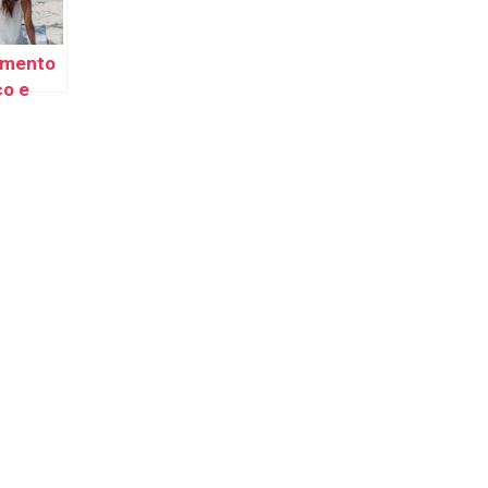
amento
co e
e
iche:
erti in