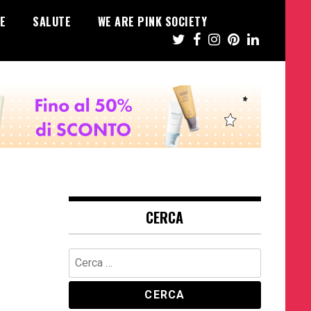
E
SALUTE
WE ARE PINK SOCIETY
CERCA
Ricerca
per: