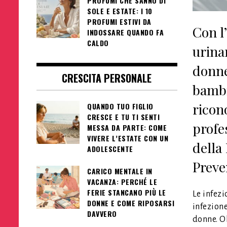
PROFUMI CHE SANNO DI
SOLE E ESTATE: I 10
PROFUMI ESTIVI DA
Con l
INDOSSARE QUANDO FA
CALDO
urina
donne
CRESCITA PERSONALE
bambi
ricono
QUANDO TUO FIGLIO
CRESCE E TU TI SENTI
profe
MESSA DA PARTE: COME
VIVERE L’ESTATE CON UN
della
ADOLESCENTE
Preve
CARICO MENTALE IN
VACANZA: PERCHÉ LE
FERIE STANCANO PIÙ LE
Le infezi
DONNE E COME RIPOSARSI
infezione
DAVVERO
donne. O