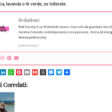
ica, lavanda o tè verde, se tollerate.
Redazione
Pink Society è un femminile nuovo: non solo da guardare ma c
mostra il mondo contemporaneo con passione, forza ed energ
#wearepinksociety
pinksociety.it
book
X
LinkedIn
WhatsApp
Pinterest
Email
Gmail
Threads
Messenger
Telegram
Condividi
i Correlati: