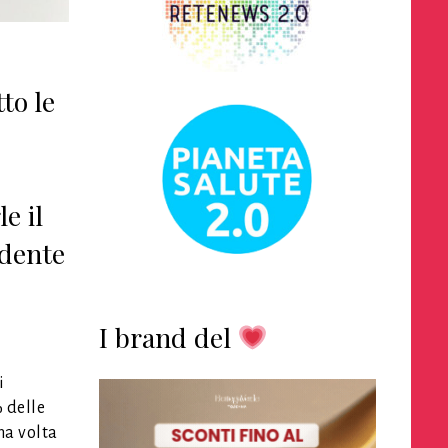
to le
e il
idente
I brand del
i
% delle
na volta