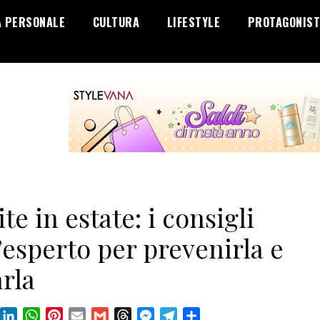
A PERSONALE
CULTURA
LIFESTYLE
PROTAGONIST
ite in estate: i consigli
’esperto per prevenirla e
rla
book
X
LinkedIn
WhatsApp
Pinterest
Email
Gmail
Threads
Messenger
Telegram
Condividi