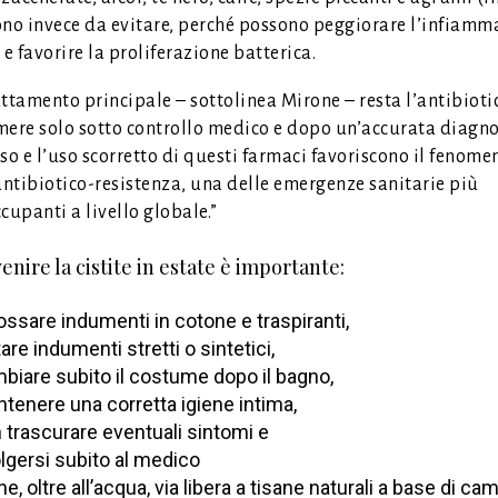
ono invece da evitare, perché possono peggiorare l’infiamm
 e favorire la proliferazione batterica.
rattamento principale – sottolinea Mirone – resta l’antibioti
ere solo sotto controllo medico e dopo un’accurata diagno
so e l’uso scorretto di questi farmaci favoriscono il fenome
antibiotico-resistenza, una delle emergenze sanitarie più
cupanti a livello globale.”
enire la cistite in estate è importante:
ossare indumenti in cotone e traspiranti,
tare indumenti stretti o sintetici,
biare subito il costume dopo il bagno,
tenere una corretta igiene intima,
 trascurare eventuali sintomi e
olgersi subito al medico
ne, oltre all’acqua, via libera a tisane naturali a base di ca