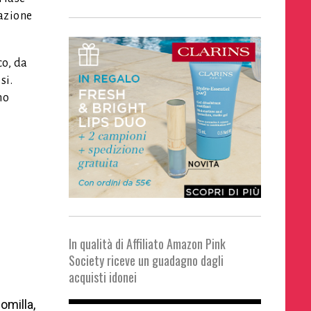
azione
co, da
si.
no
In qualità di Affiliato Amazon Pink
Society riceve un guadagno dagli
acquisti idonei
momilla,