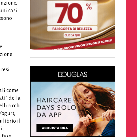
inzione,
uni casi
ossono
e
nzione
uresi
rali come
ati” della
lli ricchi
Yogurt,
ilibrio il
i,
n fase