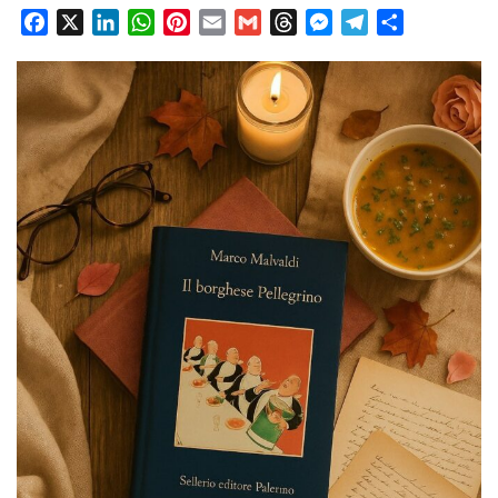
Facebook
X
LinkedIn
WhatsApp
Pinterest
Email
Gmail
Threads
Messenger
Telegram
Condividi