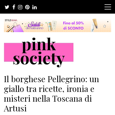
Salta
al
contenuto
Pink Society
Magazine per la crescita personale femminile
Il borghese Pellegrino: un
giallo tra ricette, ironia e
misteri nella Toscana di
Artusi