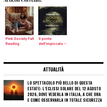
Pink Society Fall
Il ponte
Reading
dell’impiccato –
Challenge 2025:
Fantasmi,
la sfida letteraria
misteri e
più cozy
adolescenti alle
dell’autunno
prese con
ATTUALITÀ
l’ignoto
LO SPETTACOLO PIÙ BELLO DI QUESTA
ESTATE: L’ECLISSI SOLARE DEL 12 AGOSTO
2026, DOVE VEDERLA IN ITALIA, A CHE ORA
E COME OSSERVARLA IN TOTALE SICUREZZA