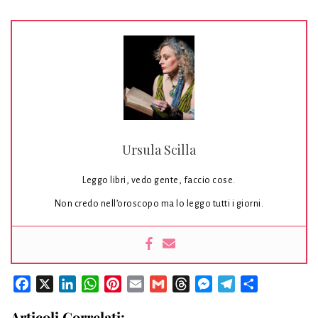
Ursula Scilla
Leggo libri, vedo gente, faccio cose.
Non credo nell’oroscopo ma lo leggo tutti i giorni.
Facebook
X
LinkedIn
WhatsApp
Pinterest
Email
Gmail
Threads
Messenger
Telegram
Condividi
Articoli Correlati: