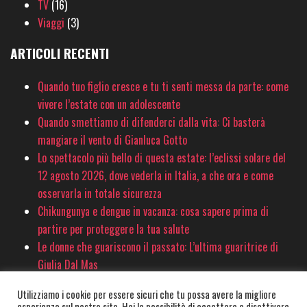
TV
(16)
Viaggi
(3)
ARTICOLI RECENTI
Quando tuo figlio cresce e tu ti senti messa da parte: come
vivere l’estate con un adolescente
Quando smettiamo di difenderci dalla vita: Ci basterà
mangiare il vento di Gianluca Gotto
Lo spettacolo più bello di questa estate: l’eclissi solare del
12 agosto 2026, dove vederla in Italia, a che ora e come
osservarla in totale sicurezza
Chikungunya e dengue in vacanza: cosa sapere prima di
partire per proteggere la tua salute
Le donne che guariscono il passato: L’ultima guaritrice di
Giulia Dal Mas
Utilizziamo i cookie per essere sicuri che tu possa avere la migliore
esperienza sul nostro sito. Hai la possibilità di accettare o disattivare