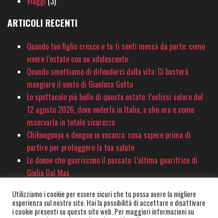
Viaggi
(3)
ARTICOLI RECENTI
Quando tuo figlio cresce e tu ti senti messa da parte: come
vivere l’estate con un adolescente
Quando smettiamo di difenderci dalla vita: Ci basterà
mangiare il vento di Gianluca Gotto
Lo spettacolo più bello di questa estate: l’eclissi solare del
12 agosto 2026, dove vederla in Italia, a che ora e come
osservarla in totale sicurezza
Chikungunya e dengue in vacanza: cosa sapere prima di
partire per proteggere la tua salute
Le donne che guariscono il passato: L’ultima guaritrice di
Giulia Dal Mas
Utilizziamo i cookie per essere sicuri che tu possa avere la migliore
esperienza sul nostro sito. Hai la possibilità di accettare o disattivare
© PinkSociety.it 2020-2026 - È vietata la copia e la riproduzione dei contenuti
i cookie presenti su questo sito web. Per maggiori informazioni su
e immagini in qualsiasi forma. È vietata la redistribuzione e la pubblicazione dei