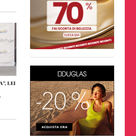
”, LEI
,