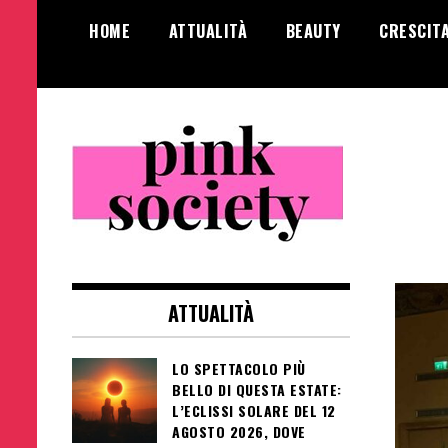
Salta
HOME
ATTUALITÀ
BEAUTY
CRESCIT
al
contenuto
Pink Society
Magazine per la crescita personale
femminile
ATTUALITÀ
LO SPETTACOLO PIÙ
BELLO DI QUESTA ESTATE:
L’ECLISSI SOLARE DEL 12
AGOSTO 2026, DOVE