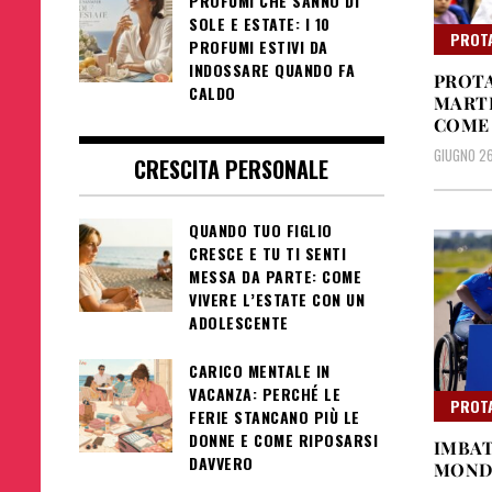
PROFUMI CHE SANNO DI
SOLE E ESTATE: I 10
PROT
PROFUMI ESTIVI DA
INDOSSARE QUANDO FA
PROTA
CALDO
MART
COME
GIUGNO 26
CRESCITA PERSONALE
QUANDO TUO FIGLIO
CRESCE E TU TI SENTI
MESSA DA PARTE: COME
VIVERE L’ESTATE CON UN
ADOLESCENTE
CARICO MENTALE IN
VACANZA: PERCHÉ LE
PROT
FERIE STANCANO PIÙ LE
DONNE E COME RIPOSARSI
IMBAT
DAVVERO
MONDO