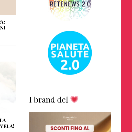
A:
GNI
I brand del
 LA
SVELA!