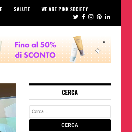
E
SALUTE
WE ARE PINK SOCIETY
CERCA
Ricerca
per: