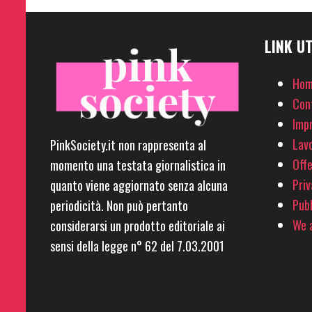
LINK UT
Hom
Con
Imp
Lavo
PinkSociety.it non rappresenta al
Offe
momento una testata giornalistica in
Priv
quanto viene aggiornato senza alcuna
Pubb
periodicità. Non può pertanto
We a
considerarsi un prodotto editoriale ai
sensi della legge n° 62 del 7.03.2001