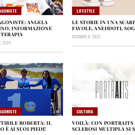
AGONISTE
LIFESTYLE
GONISTE: ANGELA
LE STORIE IN UNA SCARP
INO, INFORMAZIONE
FAVOLE, ANEDDOTI, SO
 TERAPIA
DICEMBRE 8, 2023
, 2024
AGONISTE
CULTURA
TIBILE ROBERTA: IL
VOILÀ: CON PORTRAITS
 È AI SUOI PIEDI!
SCLEROSI MULTIPLA SI 