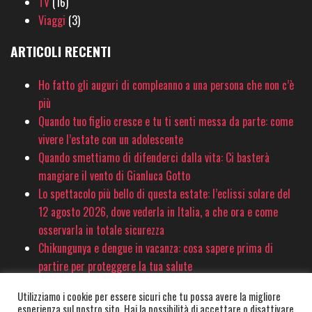
TV
(16)
Viaggi
(3)
ARTICOLI RECENTI
Ho fatto gli auguri di compleanno a una persona che non c’è
più
Quando tuo figlio cresce e tu ti senti messa da parte: come
vivere l’estate con un adolescente
Quando smettiamo di difenderci dalla vita: Ci basterà
mangiare il vento di Gianluca Gotto
Lo spettacolo più bello di questa estate: l’eclissi solare del
12 agosto 2026, dove vederla in Italia, a che ora e come
osservarla in totale sicurezza
Chikungunya e dengue in vacanza: cosa sapere prima di
partire per proteggere la tua salute
Utilizziamo i cookie per essere sicuri che tu possa avere la migliore
esperienza sul nostro sito. Hai la possibilità di accettare o disattivare