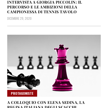
INTERVISTA A GIORGIA PICCOLIN: IL
PERCORSO E LE AMBIZIONI DELLA
CAMPIONESSA DI TENNIS TAVOLO
DICEMBRE 29, 2020
PROTAGONISTE
A COLLOQUIO CON ELENA SEDINA, LA
REGINA ITALIANA DEGLI SCACCHI