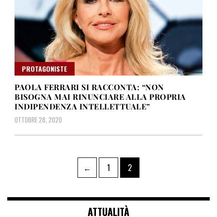
PROTAGONISTE
PAOLA FERRARI SI RACCONTA: “NON
BISOGNA MAI RINUNCIARE ALLA PROPRIA
INDIPENDENZA INTELLETTUALE”
OTTOBRE 28, 2020
Paginazione
Pagina
Pagina
←
1
2
degli
articoli
ATTUALITÀ